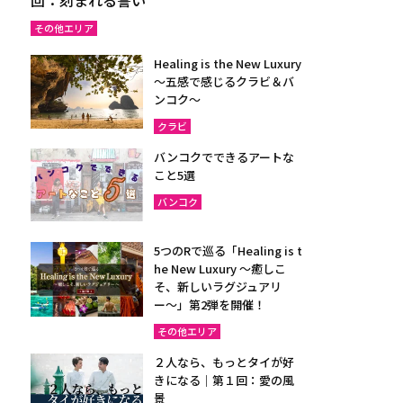
その他エリア
Healing is the New Luxury
～五感で感じるクラビ＆バ
ンコク～
クラビ
バンコクでできるアートな
こと5選
バンコク
5つのRで巡る「Healing is t
he New Luxury ～癒しこ
そ、新しいラグジュアリ
ー〜」第2弾を開催！
その他エリア
２人なら、もっとタイが好
きになる｜第１回：愛の風
景