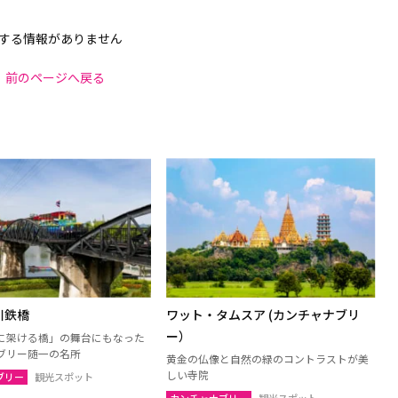
する情報がありません
前のページへ戻る
川鉄橋
ワット・タムスア (カンチャナブリ
ー）
に架ける橋」の舞台にもなった
ブリー随一の名所
黄金の仏像と自然の緑のコントラストが美
しい寺院
ブリー
観光スポット