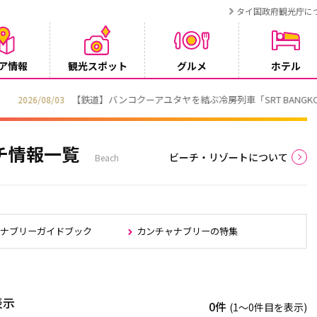
タイ国政府観光庁に
ア情報
観光スポット
グルメ
ホテル
T BANGKOK CONNEX」8月1日運行開始
チ情報一覧
ビーチ・リゾートについて
Beach
ャナブリーガイドブック
カンチャナブリーの特集
表示
0件
(1〜0件目を表示)