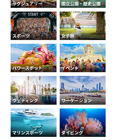
ラグジュアリー
国立公園・歴史公園
スポーツ
女子旅
パワースポット
イベント
ウェディング
ワーケーション
マリンスポーツ
ダイビング