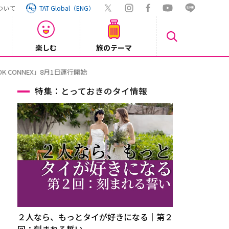
ついて
TAT Global（ENG）
楽しむ
旅のテーマ
【旅ロ
2026/07/30
特集：とっておきのタイ情報
２人なら、もっとタイが好きになる｜第２
回：刻まれる誓い