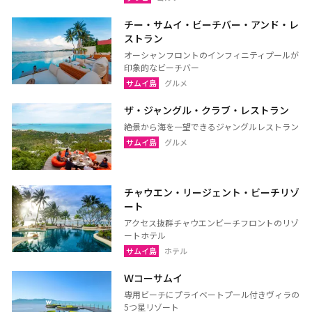
チー・サムイ・ビーチバー・アンド・レ
ストラン
オーシャンフロントのインフィニティプールが
印象的なビーチバー
サムイ島
グルメ
ザ・ジャングル・クラブ・レストラン
絶景から海を一望できるジャングルレストラン
サムイ島
グルメ
チャウエン・リージェント・ビーチリゾ
ート
アクセス抜群チャウエンビーチフロントのリゾ
ートホテル
サムイ島
ホテル
Ｗコーサムイ
専用ビーチにプライベートプール付きヴィラの
5つ星リゾート