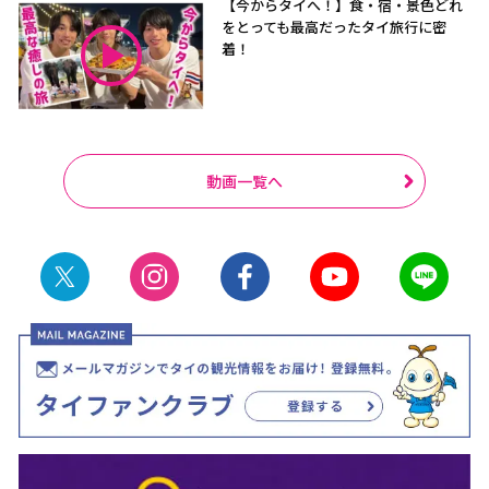
【今からタイへ！】食・宿・景色どれ
をとっても最高だったタイ旅行に密
着！
動画一覧へ