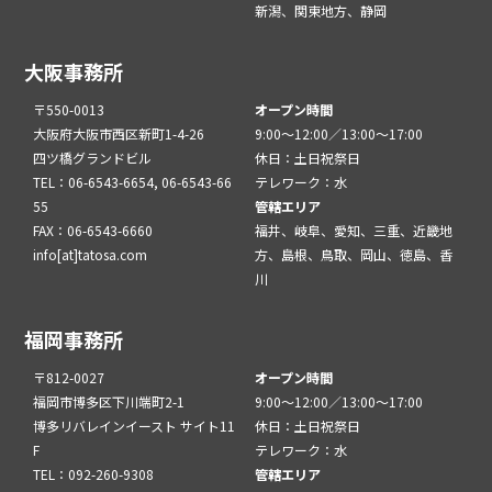
新潟、関東地方、静岡
大阪事務所
〒550-0013
オープン時間
大阪府大阪市西区新町1-4-26
9:00～12:00／13:00～17:00
四ツ橋グランドビル
休日：土日祝祭日
TEL：06-6543-6654, 06-6543-66
テレワーク：水
55
管轄エリア
FAX：06-6543-6660
福井、岐阜、愛知、三重、近畿地
info[at]tatosa.com
方、島根、鳥取、岡山、徳島、香
川
福岡事務所
〒812-0027
オープン時間
福岡市博多区下川端町2-1
9:00～12:00／13:00～17:00
博多リバレインイースト サイト11
休日：土日祝祭日
F
テレワーク：水
TEL：092-260-9308
管轄エリア