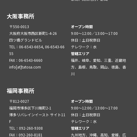
大阪事務所
〒550-0013
オープン時間
大阪府大阪市西区新町1-4-26
9:00～12:00／13:00～17:00
四ツ橋グランドビル
休日：土日祝祭日
TEL：06-6543-6654, 06-6543-66
テレワーク：水
55
管轄エリア
FAX：06-6543-6660
福井、岐阜、愛知、三重、近畿地
info[at]tatosa.com
方、島根、鳥取、岡山、徳島、香
川
福岡事務所
〒812-0027
オープン時間
福岡市博多区下川端町2-1
9:00～12:00／13:00～17:00
博多リバレインイースト サイト11
休日：土日祝祭日
F
テレワーク：水
TEL：092-260-9308
管轄エリア
FAX：092-260-8181
九州地方、沖縄、高知、愛媛、広