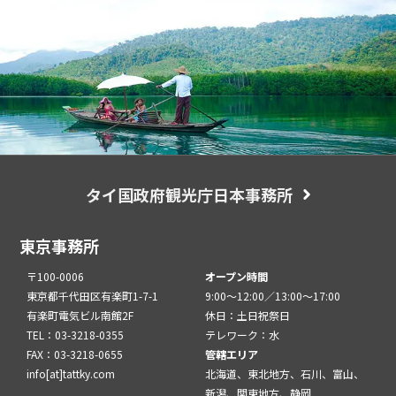
タイ国政府観光庁日本事務所
東京事務所
〒100-0006
オープン時間
東京都千代田区有楽町1-7-1
9:00～12:00／13:00～17:00
有楽町電気ビル南館2F
休日：土日祝祭日
TEL：03-3218-0355
テレワーク：水
FAX：03-3218-0655
管轄エリア
info[at]tattky.com
北海道、東北地方、石川、富山、
新潟、関東地方、静岡