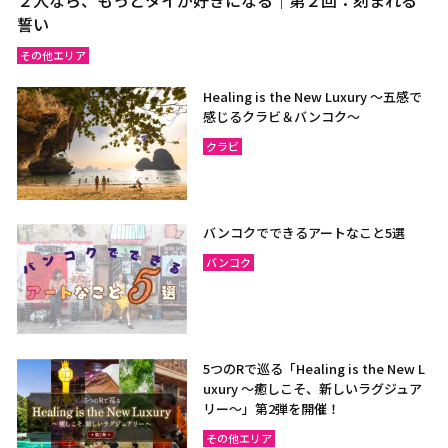
誓い
その他エリア
Healing is the New Luxury ～五感で
感じるクラビ＆バンコク～
クラビ
バンコクでできるアートなこと5選
バンコク
5つのRで巡る「Healing is the New L
uxury ～癒しこそ、新しいラグジュア
リー〜」第2弾を開催！
その他エリア