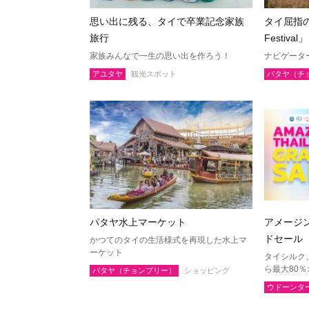
スラーターニー
ヤラー
思い出に残る、タイで卒業記念家族
タイ屈指の音
旅行
Festiva
家族みんなで一生の思い出を作ろう！
ナビゲータ
アユタヤ
観光スポット
パタヤ（チ
パタヤ水上マーケット
アメージ
ドセール
かつてのタイの生活様式を再現した水上マ
ーケット
タイシルク
ら最大80
パタヤ（チョンブリー）
ショッピング
ウドーンタ