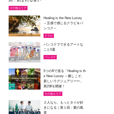
その他エリア
Healing is the New Luxury
～五感で感じるクラビ＆バ
ンコク～
クラビ
バンコクでできるアートな
こと5選
バンコク
5つのRで巡る「Healing is th
e New Luxury ～癒しこそ、
新しいラグジュアリー〜」
第2弾を開催！
その他エリア
２人なら、もっとタイが好
きになる｜第１回：愛の風
景