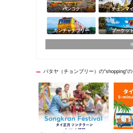
バンコク
チェンマ
カンチャナブリー
プーケッ
パタヤ（チョンブリー）の"shopping
チェンマイ
チェン
ランパーン
ランプ
ターク
カンペ
ナコーンサワン
ナーン
プレー
ペッチ
ウッタラディット
ウタイ