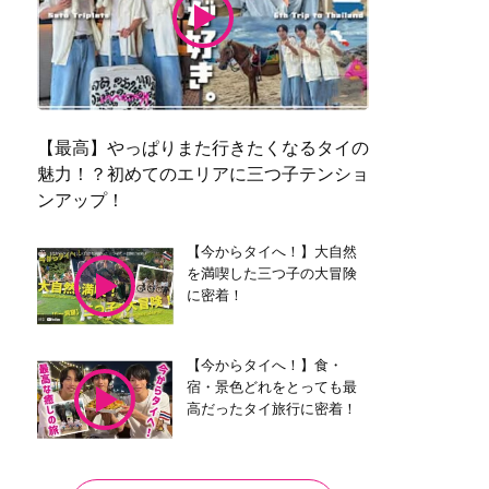
【最高】やっぱりまた行きたくなるタイの
魅力！？初めてのエリアに三つ子テンショ
ンアップ！
【今からタイへ！】大自然
を満喫した三つ子の大冒険
に密着！
【今からタイへ！】食・
宿・景色どれをとっても最
高だったタイ旅行に密着！