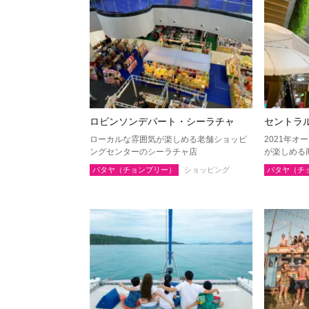
バンコク
サムッ
ナコーンパトム
カンチ
チャアム（ペッチャブリー）
アーン
ロッブリー
ノンタ
ロビンソンデパート・シーラチャ
セントラ
ペッチャブリー
プラチ
ローカルな雰囲気が楽しめる老舗ショッピ
2021年
サムットサーコーン
サラブ
ングセンターのシーラチャ店
が楽しめる
スパンブリー
パタヤ（チョンブリー）
ショッピング
パタヤ（チ
プーケット
サムイ
ランタ島（クラビ）
トラン
カオラック（パンガー）
チュン
ナコーンシータマラート
パッタ
ラノーン
サトゥ