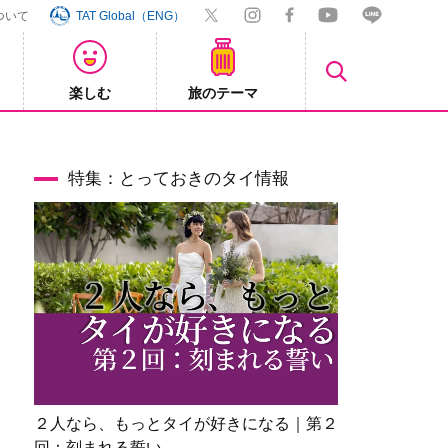
ついて
TAT Global（ENG）
楽しむ
旅のテーマ
【鉄道】
2026/08/03
特集：とっておきのタイ情報
２人なら、もっとタイが好きになる｜第２
回：刻まれる誓い