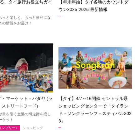
かる、タイ旅行お役立ちガイ
【年末年始】タイ各地のカウントダ
ケーン
ナコーンラーチャシーマー
ウン2025-2026 最新情報
（コラート）
もっと楽しく、もっと便利にな
ン
ルーイ
きの情報をお届け！
ンパノム
ノーンカーイ
ーン
ムックダーハーン
サーラカーム
ブリーラム
ケート
アムナートチャルーン
ヤプーム
北イサーン
・マーケット・パタヤ (ラ
【タイ】4/7～16開催 セントラル系
・ストリートフード)
ショッピングセンターで「タイラン
ト
ラヨーン（サメット島）
ド・ソンクラーンフェスティバル202
が目を引く空港の滑走路を模し
オ
チャチューンサオ
ーケット
3」
ンナーヨック
サムットプラカーン
ョンブリー）
ショッピング