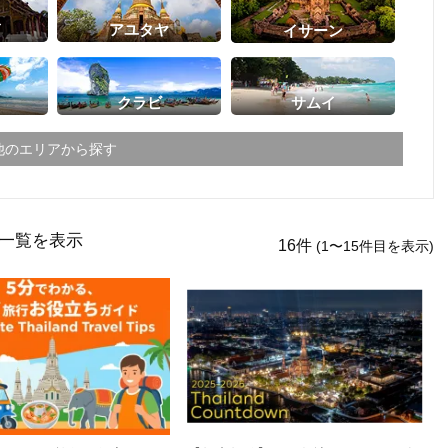
イ
アユタヤ
イサーン
ト
クラビ
サムイ
他のエリアから探す
"の一覧を表示
ライ
メーホンソーン
16件
(1〜15件目を表示)
ーン
スコータイ
ーンペット
ピッサヌローク
パヤオ
ャブーン
ピチット
ターニー