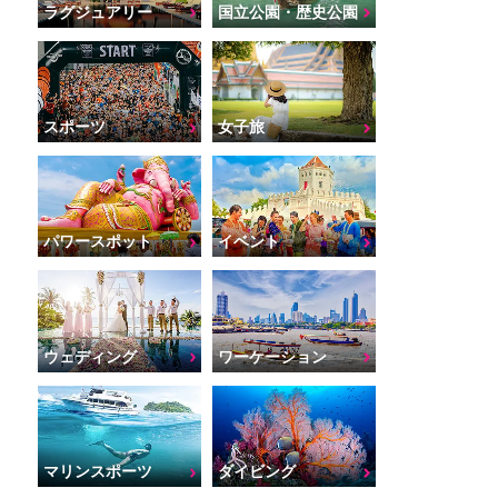
ラグジュアリー
国立公園・歴史公園
スポーツ
女子旅
パワースポット
イベント
ウェディング
ワーケーション
マリンスポーツ
ダイビング