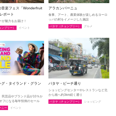
楽フェス「Wonderfruit
アラカンパーニュ
l」レポート
食事、アート、農業体験が楽しめるヨーロ
ッパの村をイメージした施設
ーが魅力をお届け！
パタヤ（チョンブリー）
グルメ
ョンブリー）
イベント
ング・タイランド・グラン
パタヤ・ビーチ通り
ショッピングセンターやレストランなど北
から南へ約3km続く通り
、民芸品やブランド品が10％か
％オフになる毎年恒例のセール
パタヤ（チョンブリー）
ショッピング
ーニー
イベント