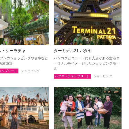
トソンクラーム
アユタヤ
ャナブリー
ホアヒン（プラチュアッブキリカ
ン）
トーン
チャイナート
ブリー
パトゥムターニー
ル・シーラチャ
ターミナル21 パタヤ
ュアップキリカン
ラーチャブリー
オープンのショッピングや食事など
バンコクとコラートにも支店がある空港タ
リー
シンブリー
商業施設
ーミナルをイメージしたショッピングモー
ル
ョンブリー）
ショッピング
パタヤ（チョンブリー）
ショッピング
島（スラーターニー）
クラビ
パンガー
ポーン
ナラーティワート
ーニー
パッタルン
ーン
ソンクラー