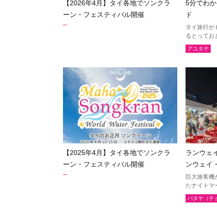
【2026年4月】タイ各地でソンクラ
5分でわ
ウドーンターニー
コーン
ーン・フェスティバル開催
ド
タイ旅行が
ウボンラーチャターニー
カラシ
るとってお
（ウボン）
アユタヤ
サコンナコーン
ナコー
ノーンブアランプー
ブンカ
ローイエット
マハー
ヤソートーン
シーサ
スリン
チャイ
南イサーン
【2025年4月】タイ各地でソンクラ
ランウェイ
ーン・フェスティバル開催
ンウェイ
パタヤ（チョンブリー）
トラー
巨大旅客機
チャンタブリー
サケー
たナイトマ
プラーチーンブリー
ナコー
パタヤ（チ