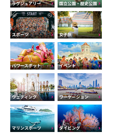
ラグジュアリー
国立公園・歴史公園
スポーツ
女子旅
パワースポット
イベント
ウェディング
ワーケーション
マリンスポーツ
ダイビング