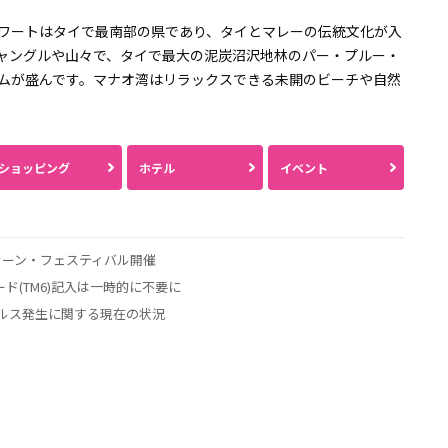
ワートはタイで最南部の県であり、タイとマレーの伝統文化が入
ャングルや山々で、タイで最大の泥炭沼沢地林のパー・プルー・
ムが盛んです。マナオ湾はリラックスできる未開のビーチや自然
ショッピング
ホテル
イベント
クラーン・フェスティバル開催
ド(TM6)記入は一時的に不要に
イルス発生に関する現在の状況