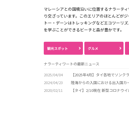
マレーシアとの国境沿いに位置するナラーティ
り交ざっています。このエリアのほとんどがジ
トー・デーンはトレッキングなどエコツーリズ
を学ぶことができるビーチと森が豊かです。
観光スポット
グルメ
ナラーティワートの最新ニュース
2025/04/04
【2025年4月】タイ各地でソン
2024/04/23
陸海からの入国における出入国カー
2020/02/11
【タイ】2/10現在 新型コロナウ