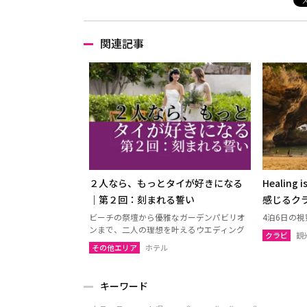
関連記事
２人なら、もっとタイが好きになる
Healing 
｜第２回：刻まれる誓い
感じるク
ビーチの祭壇から優雅なガーデンパビリオ
4泊6日の
ンまで、二人の理想を叶えるウエディング
クラビ
観
その他エリア
ホテル
キーワード