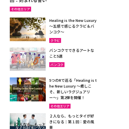
その他エリア
Healing is the New Luxury
～五感で感じるクラビ＆バ
ンコク～
クラビ
バンコクでできるアートな
こと5選
バンコク
5つのRで巡る「Healing is t
he New Luxury ～癒しこ
そ、新しいラグジュアリ
ー〜」第2弾を開催！
その他エリア
２人なら、もっとタイが好
きになる｜第１回：愛の風
景