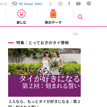
ついて
TAT Global（ENG）
楽しむ
旅のテーマ
【鉄道】
2026/08/03
特集：とっておきのタイ情報
２人なら、もっとタイが好きになる｜第２
回：刻まれる誓い