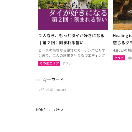
２人なら、もっとタイが好きになる
Healing 
｜第２回：刻まれる誓い
感じるク
ビーチの祭壇から優雅なガーデンパビリオ
4泊6日の
ンまで、二人の理想を叶えるウエディング
クラビ
観
その他エリア
ホテル
キーワード
パヤオ県 พะเยา
HOME
パヤオ