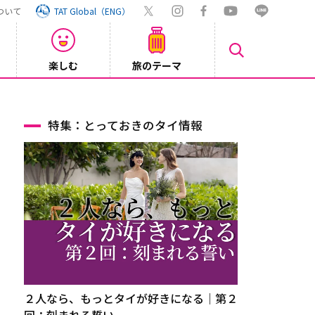
ついて
TAT Global（ENG）
楽しむ
旅のテーマ
【鉄道】
2026/08/03
特集：とっておきのタイ情報
２人なら、もっとタイが好きになる｜第２
回：刻まれる誓い