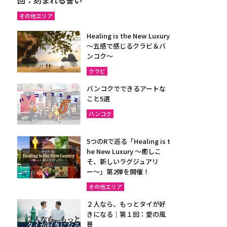
その他エリア
Healing is the New Luxury
～五感で感じるクラビ＆バ
ンコク～
クラビ
バンコクでできるアートな
こと5選
バンコク
5つのRで巡る「Healing is t
he New Luxury ～癒しこ
そ、新しいラグジュアリ
ー〜」第2弾を開催！
その他エリア
２人なら、もっとタイが好
きになる｜第１回：愛の風
景