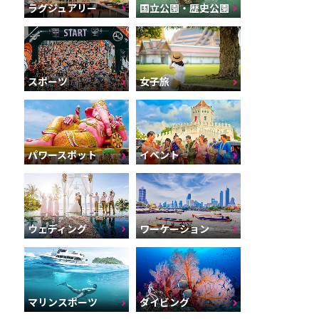
ラグジュアリー
国立公園・歴史公園
スポーツ
女子旅
深掘り記事第1弾～タイ北部～特集
パワースポット
イベント
ウェディング
ワーケーション
マリンスポーツ
ダイビング