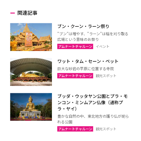
関連記事
ブン・クーン・ラーン祭り
"ブン"は増やす、"ラーン"は稲を刈り取る
広場という意味のお祭り
アムナートチャルーン
イベント
ワット・タム・セーン・ペット
巨大な砂岩の平原に位置する寺院
アムナートチャルーン
観光スポット
ブッダ・ウッタヤン公園とプラ・モ
ンコン・ミンムアン仏像（通称プ
ラ・ヤイ）
豊かな自然の中、東北地方の護り仏が祀ら
れる公園
アムナートチャルーン
観光スポット