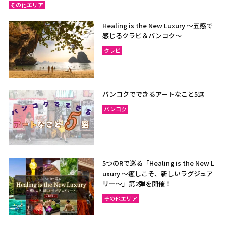
その他エリア
Healing is the New Luxury ～五感で
感じるクラビ＆バンコク～
クラビ
バンコクでできるアートなこと5選
バンコク
5つのRで巡る「Healing is the New L
uxury ～癒しこそ、新しいラグジュア
リー〜」第2弾を開催！
その他エリア