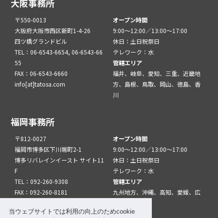
大阪事務所
〒550-0013
オープン時間
大阪府大阪市西区新町1-4-26
9:00～12:00／13:00～17:00
四ツ橋グランドビル
休日：土日祝祭日
TEL：06-6543-6654, 06-6543-66
テレワーク：水
55
管轄エリア
FAX：06-6543-6660
福井、岐阜、愛知、三重、近畿地
info[at]tatosa.com
方、島根、鳥取、岡山、徳島、香
川
福岡事務所
〒812-0027
オープン時間
福岡市博多区下川端町2-1
9:00～12:00／13:00～17:00
博多リバレインイースト サイト11
休日：土日祝祭日
F
テレワーク：水
TEL：092-260-9308
管轄エリア
FAX：092-260-8181
九州地方、沖縄、高知、愛媛、広
info[at]tatfuk.com
島、山口
当ウェブサイトでは利用の向上のためcookie