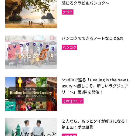
感じるクラビ＆バンコク～
クラビ
バンコクでできるアートなこと5選
バンコク
5つのRで巡る「Healing is the New L
uxury ～癒しこそ、新しいラグジュア
リー〜」第2弾を開催！
その他エリア
２人なら、もっとタイが好きになる｜
第１回：愛の風景
アユタヤ