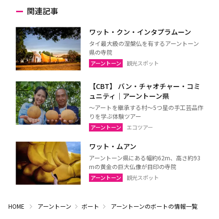
関連記事
ワット・クン・インタプラムーン
タイ最大級の涅槃仏を有するアーントーン
県の寺院
アーントーン
観光スポット
【CBT】 バン・チャオチャー・コミ
ュニティ｜アーントーン県
～アートを継承する村～5つ星の手工芸品作
りを学ぶ体験ツアー
アーントーン
エコツアー
ワット・ムアン
アーントーン県にある幅約62m、高さ約93
mの黄金の巨大仏像が目印の寺院
アーントーン
観光スポット
HOME
アーントーン
ボート
アーントーンのボートの情報一覧