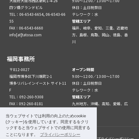
大阪府大阪市西区新町1-4-26
9:00～12:00／13:00～17:00
四ツ橋グランドビル
休日：土日祝祭日
TEL：06-6543-6654, 06-6543-66
テレワーク：水
55
管轄エリア
FAX：06-6543-6660
福井、岐阜、愛知、三重、近畿地
info[at]tatosa.com
方、島根、鳥取、岡山、徳島、香
川
福岡事務所
〒812-0027
オープン時間
福岡市博多区下川端町2-1
9:00～12:00／13:00～17:00
博多リバレインイースト サイト11
休日：土日祝祭日
F
テレワーク：水
TEL：092-260-9308
管轄エリア
FAX：092-260-8181
九州地方、沖縄、高知、愛媛、広
info[at]tatfuk.com
島、山口
当ウェブサイトでは利用の向上のためcookie
(クッキー)を使用しています。同意するをクリ
ックすると当ウェブサイトでの使用に同意する
ことになります。
プライバシーポリシー
このサイトについて
メルマガ登録
リンク
プライバシーポリシー