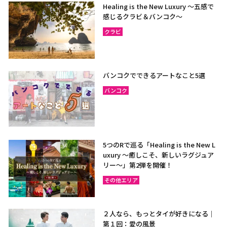
Healing is the New Luxury ～五感で
感じるクラビ＆バンコク～
クラビ
バンコクでできるアートなこと5選
バンコク
5つのRで巡る「Healing is the New L
uxury ～癒しこそ、新しいラグジュア
リー〜」第2弾を開催！
その他エリア
２人なら、もっとタイが好きになる｜
第１回：愛の風景