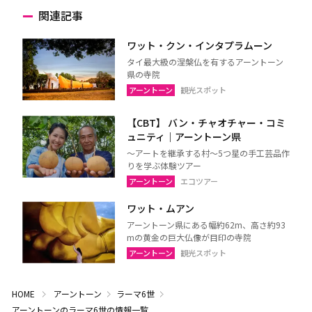
関連記事
ワット・クン・インタプラムーン
タイ最大級の涅槃仏を有するアーントーン
県の寺院
アーントーン
観光スポット
【CBT】 バン・チャオチャー・コミ
ュニティ｜アーントーン県
～アートを継承する村～5つ星の手工芸品作
りを学ぶ体験ツアー
アーントーン
エコツアー
ワット・ムアン
アーントーン県にある幅約62m、高さ約93
mの黄金の巨大仏像が目印の寺院
アーントーン
観光スポット
HOME
アーントーン
ラーマ6世
アーントーンのラーマ6世の情報一覧