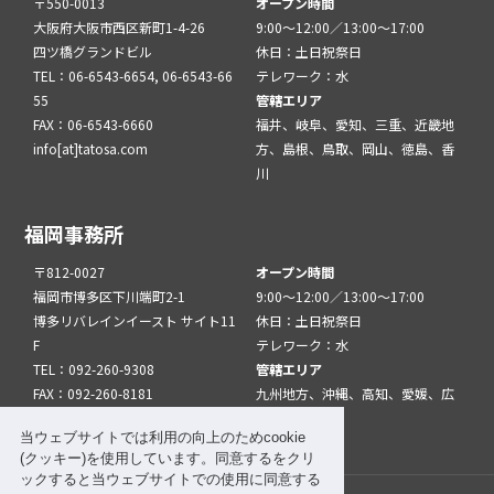
〒550-0013
オープン時間
大阪府大阪市西区新町1-4-26
9:00～12:00／13:00～17:00
四ツ橋グランドビル
休日：土日祝祭日
TEL：06-6543-6654, 06-6543-66
テレワーク：水
55
管轄エリア
FAX：06-6543-6660
福井、岐阜、愛知、三重、近畿地
info[at]tatosa.com
方、島根、鳥取、岡山、徳島、香
川
福岡事務所
〒812-0027
オープン時間
福岡市博多区下川端町2-1
9:00～12:00／13:00～17:00
博多リバレインイースト サイト11
休日：土日祝祭日
F
テレワーク：水
TEL：092-260-9308
管轄エリア
FAX：092-260-8181
九州地方、沖縄、高知、愛媛、広
info[at]tatfuk.com
島、山口
当ウェブサイトでは利用の向上のためcookie
(クッキー)を使用しています。同意するをクリ
ックすると当ウェブサイトでの使用に同意する