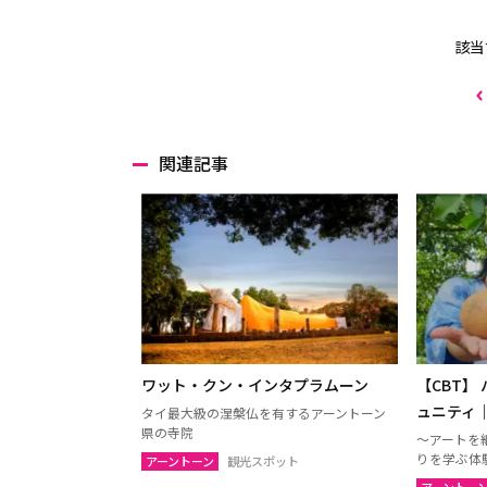
該当
関連記事
ワット・クン・インタプラムーン
【CBT】
ュニティ
タイ最大級の涅槃仏を有するアーントーン
県の寺院
～アートを
りを学ぶ体
アーントーン
観光スポット