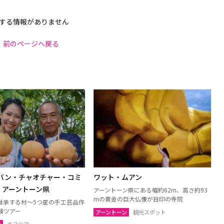
する情報がありません
前のページへ戻る
 バン・チャオチャー・コミ
ワット・ムアン
｜アーントーン県
アーントーン県にある幅約62m、高さ約93
mの黄金の巨大仏像が目印の寺院
継承する村～5つ星の手工芸品作
験ツアー
アーントーン
観光スポット