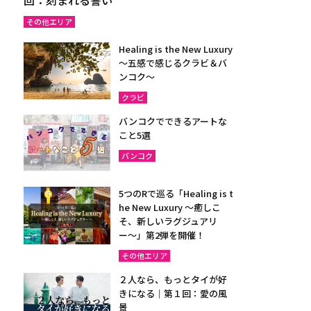
その他エリア
Healing is the New Luxury
～五感で感じるクラビ＆バ
ンコク～
クラビ
バンコクでできるアートな
こと5選
バンコク
5つのRで巡る「Healing is t
he New Luxury ～癒しこ
そ、新しいラグジュアリ
ー〜」第2弾を開催！
その他エリア
２人なら、もっとタイが好
きになる｜第１回：愛の風
景