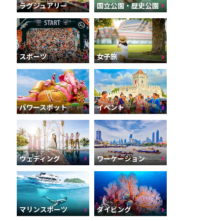
ラグジュアリー
国立公園・歴史公園
スポーツ
女子旅
パワースポット
イベント
ウェディング
ワーケーション
マリンスポーツ
ダイビング