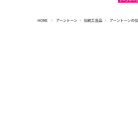
アーントー
HOME
アーントーン
伝統工芸品
アーントーンの