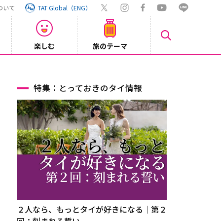
ついて
TAT Global（ENG）
楽しむ
旅のテーマ
Inst
2026/08/04
特集：とっておきのタイ情報
２人なら、もっとタイが好きになる｜第２
回：刻まれる誓い