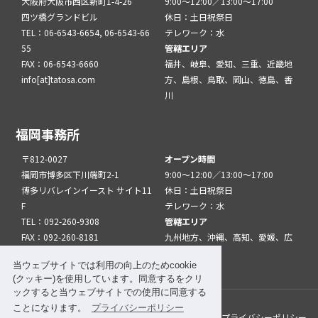
大阪府大阪市西区新町1-4-26
9:00～12:00／13:00～17:00
四ツ橋グランドビル
休日：土日祝祭日
TEL：06-6543-6654, 06-6543-66
テレワーク：水
55
管轄エリア
FAX：06-6543-6660
福井、岐阜、愛知、三重、近畿地
info[at]tatosa.com
方、島根、鳥取、岡山、徳島、香
川
福岡事務所
〒812-0027
オープン時間
福岡市博多区下川端町2-1
9:00～12:00／13:00～17:00
博多リバレインイースト サイト11
休日：土日祝祭日
F
テレワーク：水
TEL：092-260-9308
管轄エリア
FAX：092-260-8181
九州地方、沖縄、高知、愛媛、広
info[at]tatfuk.com
島、山口
当ウェブサイトでは利用の向上のためcookie
(クッキー)を使用しています。同意するをクリ
ックすると当ウェブサイトでの使用に同意する
ことになります。
プライバシーポリシー
このサイトについて
メルマガ登録
リンク
プライバシーポリシー