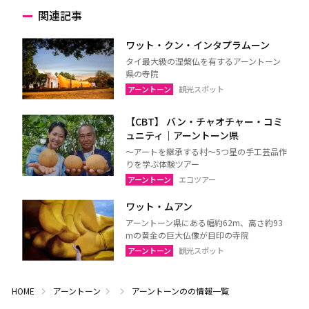
関連記事
ワット・クン・インタプラムーン
タイ最大級の涅槃仏を有するアーントーン
県の寺院
アーントーン
観光スポット
【CBT】 バン・チャオチャー・コミ
ュニティ｜アーントーン県
～アートを継承する村～5つ星の手工芸品作
りを学ぶ体験ツアー
アーントーン
エコツアー
ワット・ムアン
アーントーン県にある幅約62m、高さ約93
mの黄金の巨大仏像が目印の寺院
アーントーン
観光スポット
HOME
アーントーン
アーントーンのの情報一覧