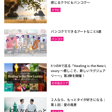
感じるクラビ＆バンコク～
クラビ
バンコクでできるアートなこと5選
バンコク
5つのRで巡る「Healing is the New L
uxury ～癒しこそ、新しいラグジュア
リー〜」第2弾を開催！
その他エリア
２人なら、もっとタイが好きになる｜
第１回：愛の風景
アユタヤ