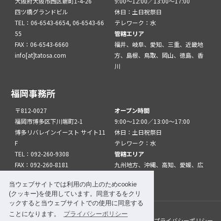
大阪府大阪市西区新町1-4-26
9:00～12:00／13:00～17:00
四ツ橋グランドビル
休日：土日祝祭日
TEL：06-6543-6654, 06-6543-66
テレワーク：水
55
管轄エリア
FAX：06-6543-6660
福井、岐阜、愛知、三重、近畿地
info[at]tatosa.com
方、島根、鳥取、岡山、徳島、香
川
福岡事務所
〒812-0027
オープン時間
福岡市博多区下川端町2-1
9:00～12:00／13:00～17:00
博多リバレインイースト サイト11
休日：土日祝祭日
F
テレワーク：水
TEL：092-260-9308
管轄エリア
FAX：092-260-8181
九州地方、沖縄、高知、愛媛、広
info[at]tatfuk.com
島、山口
当ウェブサイトでは利用の向上のためcookie
(クッキー)を使用しています。同意するをクリ
ックすると当ウェブサイトでの使用に同意する
ことになります。
プライバシーポリシー
このサイトについて
メルマガ登録
リンク
プライバシーポリシー