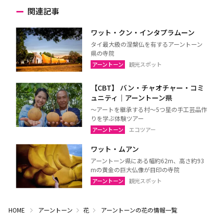
関連記事
ワット・クン・インタプラムーン
タイ最大級の涅槃仏を有するアーントーン
県の寺院
アーントーン
観光スポット
【CBT】 バン・チャオチャー・コミ
ュニティ｜アーントーン県
～アートを継承する村～5つ星の手工芸品作
りを学ぶ体験ツアー
アーントーン
エコツアー
ワット・ムアン
アーントーン県にある幅約62m、高さ約93
mの黄金の巨大仏像が目印の寺院
アーントーン
観光スポット
HOME
アーントーン
花
アーントーンの花の情報一覧