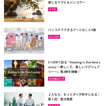
感じるクラビ＆バンコク～
クラビ
バンコクでできるアートなこと5選
バンコク
5つのRで巡る「Healing is the New L
uxury ～癒しこそ、新しいラグジュア
リー〜」第2弾を開催！
その他エリア
２人なら、もっとタイが好きになる｜
第１回：愛の風景
アユタヤ