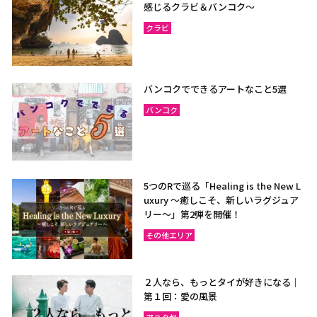
感じるクラビ＆バンコク～
クラビ
バンコクでできるアートなこと5選
バンコク
5つのRで巡る「Healing is the New L
uxury ～癒しこそ、新しいラグジュア
リー〜」第2弾を開催！
その他エリア
２人なら、もっとタイが好きになる｜
第１回：愛の風景
アユタヤ