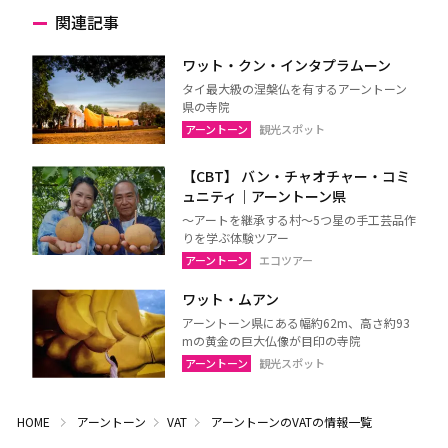
関連記事
ワット・クン・インタプラムーン
タイ最大級の涅槃仏を有するアーントーン
県の寺院
アーントーン
観光スポット
【CBT】 バン・チャオチャー・コミ
ュニティ｜アーントーン県
～アートを継承する村～5つ星の手工芸品作
りを学ぶ体験ツアー
アーントーン
エコツアー
ワット・ムアン
アーントーン県にある幅約62m、高さ約93
mの黄金の巨大仏像が目印の寺院
アーントーン
観光スポット
HOME
アーントーン
VAT
アーントーンのVATの情報一覧