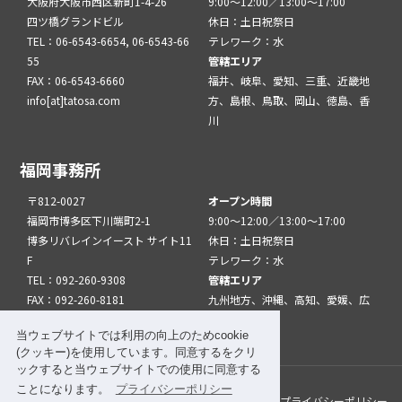
大阪府大阪市西区新町1-4-26
9:00～12:00／13:00～17:00
四ツ橋グランドビル
休日：土日祝祭日
TEL：06-6543-6654, 06-6543-66
テレワーク：水
55
管轄エリア
FAX：06-6543-6660
福井、岐阜、愛知、三重、近畿地
info[at]tatosa.com
方、島根、鳥取、岡山、徳島、香
川
福岡事務所
〒812-0027
オープン時間
福岡市博多区下川端町2-1
9:00～12:00／13:00～17:00
博多リバレインイースト サイト11
休日：土日祝祭日
F
テレワーク：水
TEL：092-260-9308
管轄エリア
FAX：092-260-8181
九州地方、沖縄、高知、愛媛、広
info[at]tatfuk.com
島、山口
当ウェブサイトでは利用の向上のためcookie
(クッキー)を使用しています。同意するをクリ
ックすると当ウェブサイトでの使用に同意する
ことになります。
プライバシーポリシー
このサイトについて
メルマガ登録
リンク
プライバシーポリシー