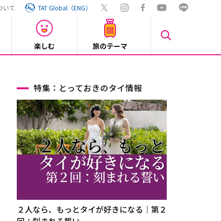
ついて
TAT Global（ENG）
楽しむ
旅のテーマ
Inst
2026/08/04
特集：とっておきのタイ情報
２人なら、もっとタイが好きになる｜第２
回：刻まれる誓い