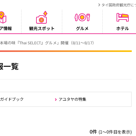
タイ国政府観光庁に
ア情報
観光スポット
グルメ
ホテル
でタイ・プーケットが紹介されます
報一覧
ヤガイドブック
アユタヤの特集
0件
(1〜0件目を表示)