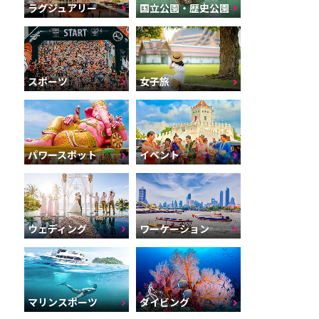
ラグジュアリー
国立公園・歴史公園
スポーツ
女子旅
パワースポット
イベント
ウェディング
ワーケーション
マリンスポーツ
ダイビング