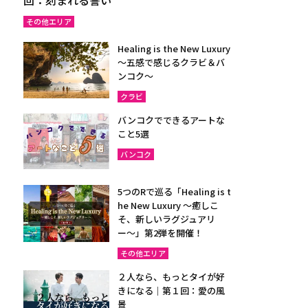
その他エリア
Healing is the New Luxury
～五感で感じるクラビ＆バ
ンコク～
クラビ
バンコクでできるアートな
こと5選
バンコク
5つのRで巡る「Healing is t
he New Luxury ～癒しこ
そ、新しいラグジュアリ
ー〜」第2弾を開催！
その他エリア
２人なら、もっとタイが好
きになる｜第１回：愛の風
景