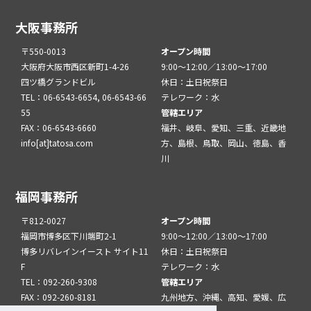
大阪事務所
〒550-0013
オープン時間
大阪府大阪市西区新町1-4-26
9:00～12:00／13:00～17:00
四ツ橋グランドビル
休日：土日祝祭日
TEL：06-6543-6654, 06-6543-66
テレワーク：水
55
管轄エリア
FAX：06-6543-6660
福井、岐阜、愛知、三重、近畿地
info[at]tatosa.com
方、島根、鳥取、岡山、徳島、香
川
福岡事務所
〒812-0027
オープン時間
福岡市博多区下川端町2-1
9:00～12:00／13:00～17:00
博多リバレインイースト サイト11
休日：土日祝祭日
F
テレワーク：水
TEL：092-260-9308
管轄エリア
FAX：092-260-8181
九州地方、沖縄、高知、愛媛、広