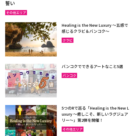
誓い
その他エリア
Healing is the New Luxury ～五感で
感じるクラビ＆バンコク～
クラビ
バンコクでできるアートなこと5選
バンコク
5つのRで巡る「Healing is the New L
uxury ～癒しこそ、新しいラグジュア
リー〜」第2弾を開催！
その他エリア