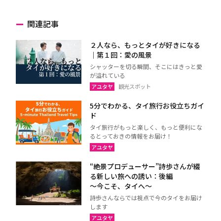
関連記事
２人なら、もっとタイが好きになる
｜第１回：愛の風景
シャッターを切る瞬間、そこにはきっと愛
が溢れている
アユタヤ
観光スポット
5分でわかる、タイ旅行お役立ちガイ
ド
タイ旅行がもっと楽しく、もっと便利にな
るとっておきの情報をお届け！
アユタヤ
“絶景プロデューサー”詩歩さんが綴
る新しい旅への誘い：後編
～今こそ、タイへ～
詩歩さんならでは視点で今のタイをお届け
します
アユタヤ