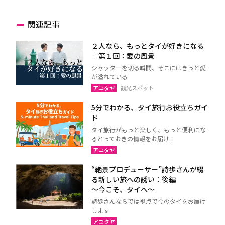
関連記事
２人なら、もっとタイが好きになる
｜第１回：愛の風景
シャッターを切る瞬間、そこにはきっと愛
が溢れている
アユタヤ
観光スポット
5分でわかる、タイ旅行お役立ちガイ
ド
タイ旅行がもっと楽しく、もっと便利にな
るとっておきの情報をお届け！
アユタヤ
“絶景プロデューサー”詩歩さんが綴
る新しい旅への誘い：後編
～今こそ、タイへ～
詩歩さんならでは視点で今のタイをお届け
します
アユタヤ