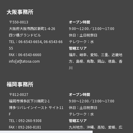
大阪事務所
〒550-0013
オープン時間
大阪府大阪市西区新町1-4-26
9:00～12:00／13:00～17:00
四ツ橋グランドビル
休日：土日祝祭日
TEL：06-6543-6654, 06-6543-66
テレワーク：水
55
管轄エリア
FAX：06-6543-6660
福井、岐阜、愛知、三重、近畿地
info[at]tatosa.com
方、島根、鳥取、岡山、徳島、香
川
福岡事務所
〒812-0027
オープン時間
福岡市博多区下川端町2-1
9:00～12:00／13:00～17:00
博多リバレインイースト サイト11
休日：土日祝祭日
F
テレワーク：水
TEL：092-260-9308
管轄エリア
FAX：092-260-8181
九州地方、沖縄、高知、愛媛、広