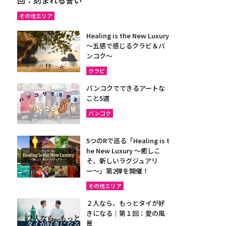
その他エリア
Healing is the New Luxury
～五感で感じるクラビ＆バ
ンコク～
クラビ
バンコクでできるアートな
こと5選
バンコク
5つのRで巡る「Healing is t
he New Luxury ～癒しこ
そ、新しいラグジュアリ
ー〜」第2弾を開催！
その他エリア
２人なら、もっとタイが好
きになる｜第１回：愛の風
景