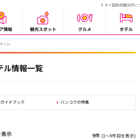
タイ国政府観光庁に
ア情報
観光スポット
グルメ
ホテル
ンペーン
テル情報一覧
クガイドブック
バンコクの特集
を表示
9件
(1〜9件目を表示)