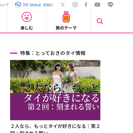
ついて
TAT Global（ENG）
楽しむ
旅のテーマ
【鉄道】
2026/08/03
特集：とっておきのタイ情報
２人なら、もっとタイが好きになる｜第２
回：刻まれる誓い