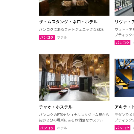
ザ・ムスタング・ネロ・ホテル
リヴァ・
バンコクにあるフォトジェニックなB&B
ワット・ア
ブティック
バンコク
ホテル
バンコク
チャオ・ホステル
アキラ・
バンコクのBTSナショナルスタジアム駅から
モダンでメ
徒歩２分の場所にあるお洒落なホステル
ブティック
バンコク
ホテル
バンコク