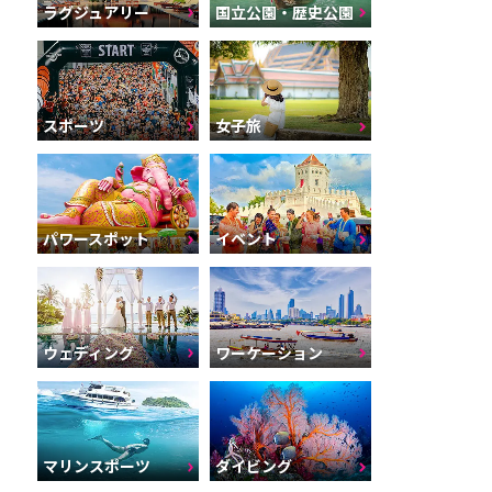
ラグジュアリー
国立公園・歴史公園
スポーツ
女子旅
パワースポット
イベント
ウェディング
ワーケーション
マリンスポーツ
ダイビング