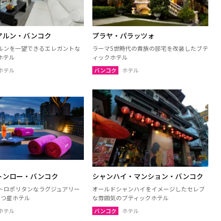
アルン・バンコク
プラヤ・パラッツォ
ルンを一望できるエレガントな
ラーマ5世時代の貴族の邸宅を改装したブテ
ホテル
ィックホテル
ホテル
バンコク
ホテル
トンロー・バンコク
シャンハイ・マンション・バンコク
トロポリタンなラグジュアリー
オールドシャンハイをイメージしたセレブ
5つ星ホテル
な雰囲気のブティックホテル
ホテル
バンコク
ホテル