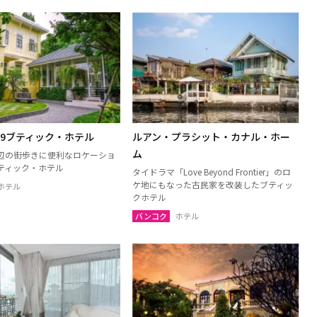
59ブティック・ホテル
ルアン・プラシット・カナル・ホー
ム
辺の街歩きに便利なロケーショ
ティック・ホテル
タイドラマ「Love Beyond Frontier」のロ
ケ地にもなった古民家を改装したブティッ
ホテル
クホテル
バンコク
ホテル