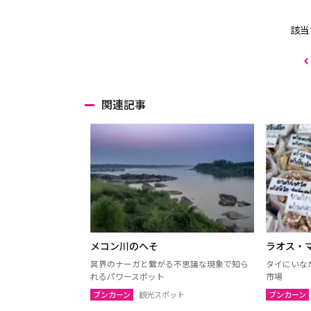
該当
関連記事
メコン川のへそ
ラオス・
冥界のナーガと繋がる不思議な現象で知ら
タイにいな
れるパワースポット
市場
ブンカーン
観光スポット
ブンカーン