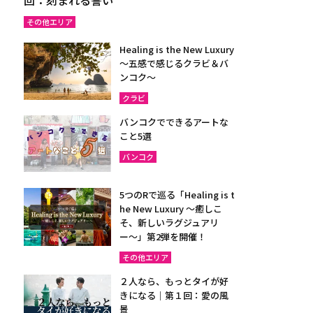
その他エリア
Healing is the New Luxury
～五感で感じるクラビ＆バ
ンコク～
クラビ
バンコクでできるアートな
こと5選
バンコク
5つのRで巡る「Healing is t
he New Luxury ～癒しこ
そ、新しいラグジュアリ
ー〜」第2弾を開催！
その他エリア
２人なら、もっとタイが好
きになる｜第１回：愛の風
景