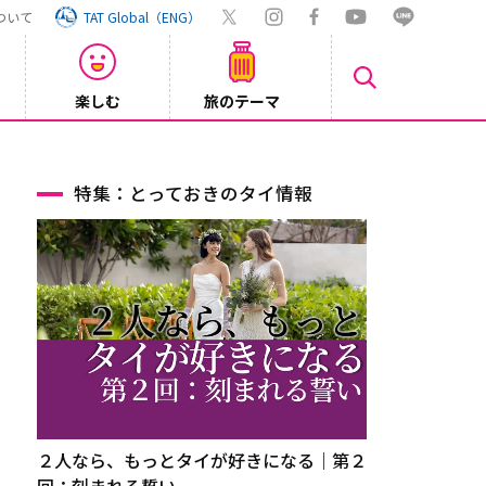
ついて
TAT Global（ENG）
楽しむ
旅のテーマ
【鉄道】
2026/08/03
特集：とっておきのタイ情報
２人なら、もっとタイが好きになる｜第２
回：刻まれる誓い