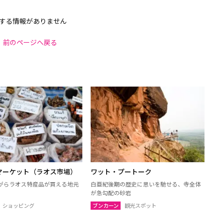
する情報がありません
前のページへ戻る
マーケット（ラオス市場）
ワット・プートーク
がらラオス特産品が買える地元
白亜紀後期の歴史に思いを馳せる、寺全体
が急勾配の砂岩
ショッピング
ブンカーン
観光スポット