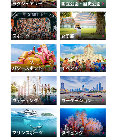
ラグジュアリー
国立公園・歴史公園
スポーツ
女子旅
パワースポット
イベント
ウェディング
ワーケーション
マリンスポーツ
ダイビング