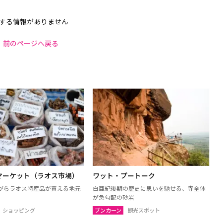
する情報がありません
前のページへ戻る
マーケット（ラオス市場）
ワット・プートーク
がらラオス特産品が買える地元
白亜紀後期の歴史に思いを馳せる、寺全体
が急勾配の砂岩
ショッピング
ブンカーン
観光スポット