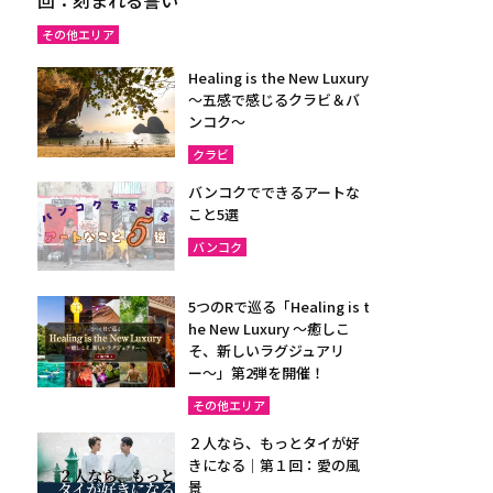
その他エリア
Healing is the New Luxury
～五感で感じるクラビ＆バ
ンコク～
クラビ
バンコクでできるアートな
こと5選
バンコク
5つのRで巡る「Healing is t
he New Luxury ～癒しこ
そ、新しいラグジュアリ
ー〜」第2弾を開催！
その他エリア
２人なら、もっとタイが好
きになる｜第１回：愛の風
景