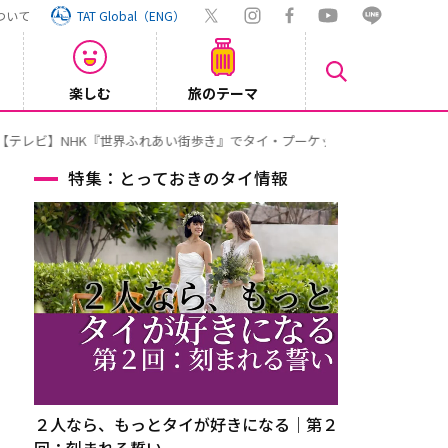
ついて
TAT Global（ENG）
楽しむ
旅のテーマ
Inst
2026/08/04
特集：とっておきのタイ情報
２人なら、もっとタイが好きになる｜第２
回：刻まれる誓い