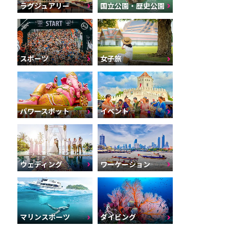
ラグジュアリー
国立公園・歴史公園
スポーツ
女子旅
パワースポット
イベント
ウェディング
ワーケーション
マリンスポーツ
ダイビング