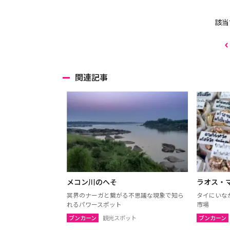
該当
関連記事
メコン川のへそ
ラオス・
冥界のナーガと繋がる不思議な現象で知ら
タイにいな
れるパワースポット
市場
ブンカーン
観光スポット
ブンカーン