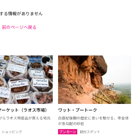
する情報がありません
前のページへ戻る
マーケット（ラオス市場）
ワット・プートーク
がらラオス特産品が買える地元
白亜紀後期の歴史に思いを馳せる、寺全体
が急勾配の砂岩
ショッピング
ブンカーン
観光スポット