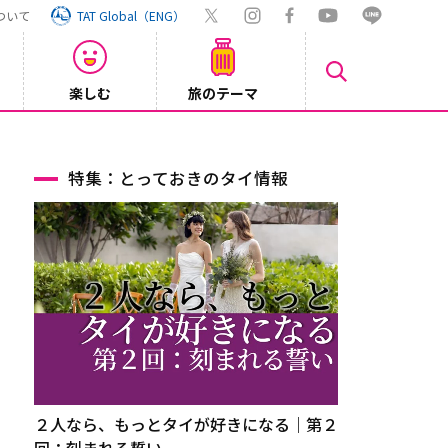
ついて
TAT Global（ENG）
楽しむ
旅のテーマ
Inst
2026/08/04
特集：とっておきのタイ情報
２人なら、もっとタイが好きになる｜第２
回：刻まれる誓い