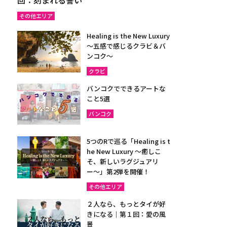
その他エリア
Healing is the New Luxury
～五感で感じるクラビ＆バ
ンコク～
クラビ
バンコクでできるアートな
こと5選
バンコク
5つのRで巡る「Healing is t
he New Luxury ～癒しこ
そ、新しいラグジュアリ
ー〜」第2弾を開催！
その他エリア
２人なら、もっとタイが好
きになる｜第１回：愛の風
景