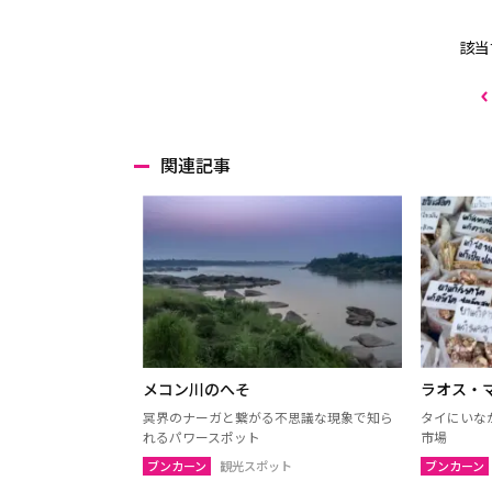
該当
関連記事
メコン川のへそ
ラオス・
冥界のナーガと繋がる不思議な現象で知ら
タイにいな
れるパワースポット
市場
ブンカーン
観光スポット
ブンカーン