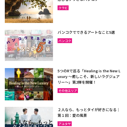
クラビ
バンコクでできるアートなこと5選
バンコク
5つのRで巡る「Healing is the New L
uxury ～癒しこそ、新しいラグジュア
リー〜」第2弾を開催！
その他エリア
２人なら、もっとタイが好きになる｜
第１回：愛の風景
アユタヤ