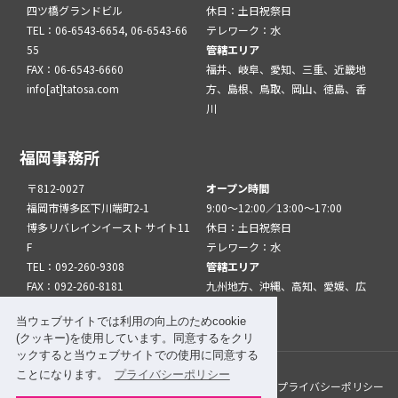
四ツ橋グランドビル
休日：土日祝祭日
TEL：06-6543-6654, 06-6543-66
テレワーク：水
55
管轄エリア
FAX：06-6543-6660
福井、岐阜、愛知、三重、近畿地
info[at]tatosa.com
方、島根、鳥取、岡山、徳島、香
川
福岡事務所
〒812-0027
オープン時間
福岡市博多区下川端町2-1
9:00～12:00／13:00～17:00
博多リバレインイースト サイト11
休日：土日祝祭日
F
テレワーク：水
TEL：092-260-9308
管轄エリア
FAX：092-260-8181
九州地方、沖縄、高知、愛媛、広
info[at]tatfuk.com
島、山口
当ウェブサイトでは利用の向上のためcookie
(クッキー)を使用しています。同意するをクリ
ックすると当ウェブサイトでの使用に同意する
ことになります。
プライバシーポリシー
このサイトについて
メルマガ登録
リンク
プライバシーポリシー