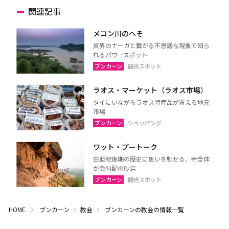
関連記事
メコン川のへそ
冥界のナーガと繋がる不思議な現象で知ら
れるパワースポット
ブンカーン
観光スポット
ラオス・マーケット（ラオス市場）
タイにいながらラオス特産品が買える地元
市場
ブンカーン
ショッピング
ワット・プートーク
白亜紀後期の歴史に思いを馳せる、寺全体
が急勾配の砂岩
ブンカーン
観光スポット
HOME
ブンカーン
教会
ブンカーンの教会の情報一覧