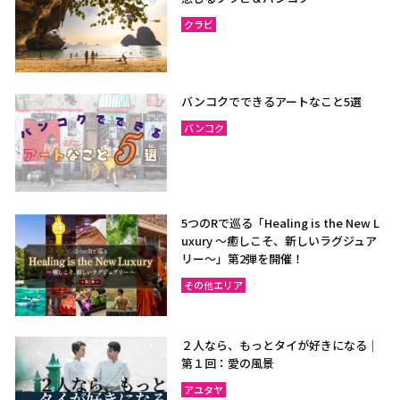
クラビ
バンコクでできるアートなこと5選
バンコク
5つのRで巡る「Healing is the New L
uxury ～癒しこそ、新しいラグジュア
リー〜」第2弾を開催！
その他エリア
２人なら、もっとタイが好きになる｜
第１回：愛の風景
アユタヤ