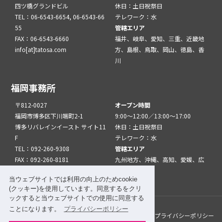
四ツ橋グランドビル
休日：土日祝祭日
TEL：06-6543-6654, 06-6543-66
テレワーク：水
55
管轄エリア
FAX：06-6543-6660
福井、岐阜、愛知、三重、近畿地
info[at]tatosa.com
方、島根、鳥取、岡山、徳島、香
川
福岡事務所
〒812-0027
オープン時間
福岡市博多区下川端町2-1
9:00～12:00／13:00～17:00
博多リバレインイースト サイト11
休日：土日祝祭日
F
テレワーク：水
TEL：092-260-9308
管轄エリア
FAX：092-260-8181
九州地方、沖縄、高知、愛媛、広
info[at]tatfuk.com
島、山口
当ウェブサイトでは利用の向上のためcookie
(クッキー)を使用しています。同意するをクリ
ックすると当ウェブサイトでの使用に同意する
ことになります。
プライバシーポリシー
このサイトについて
メルマガ登録
リンク
プライバシーポリシー