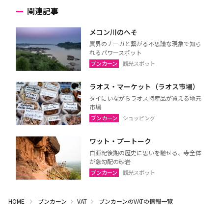
関連記事
メコン川のへそ
冥界のナーガと繋がる不思議な現象で知ら
れるパワースポット
ブンカーン
観光スポット
ラオス・マーケット（ラオス市場）
タイにいながらラオス特産品が買える地元
市場
ブンカーン
ショッピング
ワット・プートーク
白亜紀後期の歴史に思いを馳せる、寺全体
が急勾配の砂岩
ブンカーン
観光スポット
HOME
ブンカーン
VAT
ブンカーンのVATの情報一覧