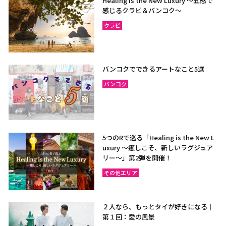
Healing is the New Luxury ～五感で
感じるクラビ＆バンコク～
クラビ
バンコクでできるアートなこと5選
バンコク
5つのRで巡る「Healing is the New L
uxury ～癒しこそ、新しいラグジュア
リー〜」第2弾を開催！
その他エリア
２人なら、もっとタイが好きになる｜
第１回：愛の風景