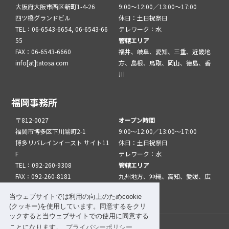
大阪府大阪市西区新町1-4-26
9:00～12:00／13:00～17:00
四ツ橋グランドビル
休日：土日祝祭日
TEL：06-6543-6654, 06-6543-66
テレワーク：水
55
管轄エリア
FAX：06-6543-6660
福井、岐阜、愛知、三重、近畿地
info[at]tatosa.com
方、島根、鳥取、岡山、徳島、香
川
福岡事務所
〒812-0027
オープン時間
福岡市博多区下川端町2-1
9:00～12:00／13:00～17:00
博多リバレインイースト サイト11
休日：土日祝祭日
F
テレワーク：水
TEL：092-260-9308
管轄エリア
FAX：092-260-8181
九州地方、沖縄、高知、愛媛、広
info[at]tatfuk.com
島、山口
当ウェブサイトでは利用の向上のためcookie
(クッキー)を使用しています。同意するをクリ
ックすると当ウェブサイトでの使用に同意する
ことになります。
プライバシーポリシー