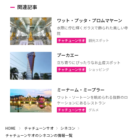
関連記事
ワット・プッタ・プロムマヤーン
水際に佇む輝くガラスで飾られた美しい寺
院
チャチューンサオ
観光スポット
プーカエー
立ち寄りにぴったりなお土産スポット
チャチューンサオ
ショッピング
ミーナーム・ミープラー
ワット・ソートーンを眺められる抜群のロ
ケーションにあるレストラン
チャチューンサオ
グルメ
HOME
チャチューンサオ
シネコン
チャチューンサオのシネコンの情報一覧