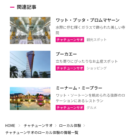
関連記事
ワット・プッタ・プロムマヤーン
水際に佇む輝くガラスで飾られた美しい寺
院
チャチューンサオ
観光スポット
プーカエー
立ち寄りにぴったりなお土産スポット
チャチューンサオ
ショッピング
ミーナーム・ミープラー
ワット・ソートーンを眺められる抜群のロ
ケーションにあるレストラン
チャチューンサオ
グルメ
HOME
チャチューンサオ
ローカル体験
チャチューンサオのローカル体験の情報一覧