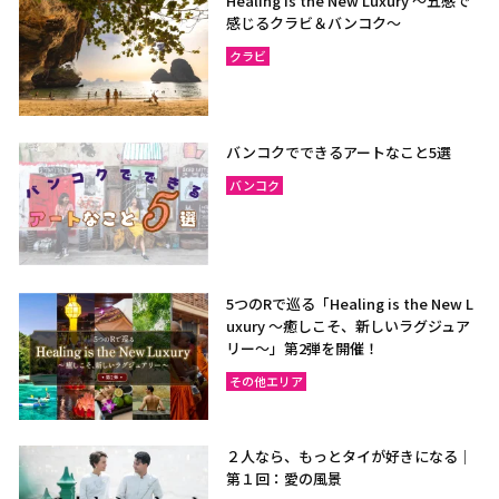
Healing is the New Luxury ～五感で
感じるクラビ＆バンコク～
クラビ
バンコクでできるアートなこと5選
バンコク
5つのRで巡る「Healing is the New L
uxury ～癒しこそ、新しいラグジュア
リー〜」第2弾を開催！
その他エリア
２人なら、もっとタイが好きになる｜
第１回：愛の風景