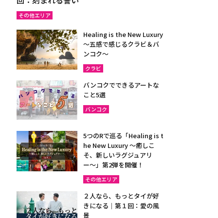
その他エリア
Healing is the New Luxury
～五感で感じるクラビ＆バ
ンコク～
クラビ
バンコクでできるアートな
こと5選
バンコク
5つのRで巡る「Healing is t
he New Luxury ～癒しこ
そ、新しいラグジュアリ
ー〜」第2弾を開催！
その他エリア
２人なら、もっとタイが好
きになる｜第１回：愛の風
景