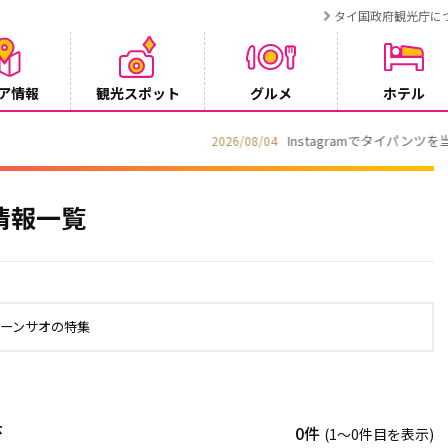
タイ国政府観光庁に
ア情報
観光スポット
グルメ
ホテル
ンペーン
情報一覧
ューンサオの特集
示
0件
(1〜0件目を表示)