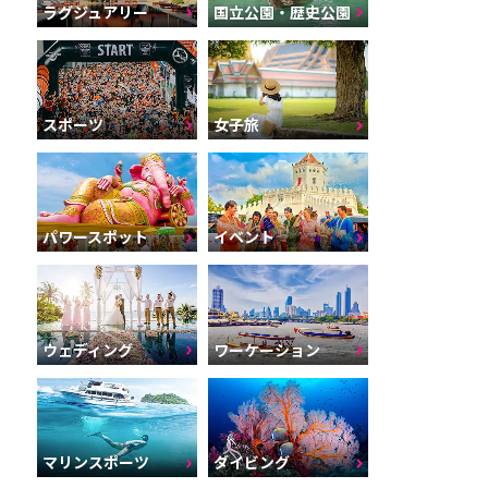
ラグジュアリー
国立公園・歴史公園
スポーツ
女子旅
パワースポット
イベント
ウェディング
ワーケーション
マリンスポーツ
ダイビング