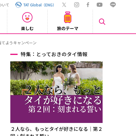
ついて
TAT Global（ENG）
楽しむ
旅のテーマ
【鉄道】
2026/08/03
特集：とっておきのタイ情報
２人なら、もっとタイが好きになる｜第２
回：刻まれる誓い