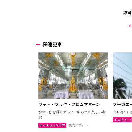
該当
関連記事
ワット・プッタ・プロムマヤーン
プーカエ
水際に佇む輝くガラスで飾られた美しい寺
立ち寄りに
院
チャチュー
チャチューンサオ
観光スポット