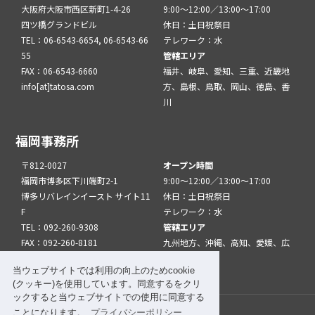
大阪府大阪市西区新町1-4-26
9:00～12:00／13:00～17:00
四ツ橋グランドビル
休日：土日祝祭日
TEL：06-6543-6654, 06-6543-66
テレワーク：水
55
管轄エリア
FAX：06-6543-6660
福井、岐阜、愛知、三重、近畿地
info[at]tatosa.com
方、島根、鳥取、岡山、徳島、香
川
福岡事務所
〒812-0027
オープン時間
福岡市博多区下川端町2-1
9:00～12:00／13:00～17:00
博多リバレインイースト サイト11
休日：土日祝祭日
F
テレワーク：水
TEL：092-260-9308
管轄エリア
FAX：092-260-8181
九州地方、沖縄、高知、愛媛、広
info[at]tatfuk.com
島、山口
当ウェブサイトでは利用の向上のためcookie
(クッキー)を使用しています。同意するをクリ
ックすると当ウェブサイトでの使用に同意する
ことになります。
プライバシーポリシー