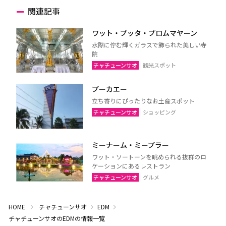
関連記事
ワット・プッタ・プロムマヤーン
水際に佇む輝くガラスで飾られた美しい寺
院
チャチューンサオ
観光スポット
プーカエー
立ち寄りにぴったりなお土産スポット
チャチューンサオ
ショッピング
ミーナーム・ミープラー
ワット・ソートーンを眺められる抜群のロ
ケーションにあるレストラン
チャチューンサオ
グルメ
HOME
チャチューンサオ
EDM
チャチューンサオのEDMの情報一覧