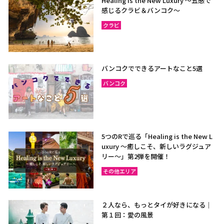
Healing is the New Luxury ～五感で
感じるクラビ＆バンコク～
クラビ
バンコクでできるアートなこと5選
バンコク
5つのRで巡る「Healing is the New L
uxury ～癒しこそ、新しいラグジュア
リー〜」第2弾を開催！
その他エリア
２人なら、もっとタイが好きになる｜
第１回：愛の風景