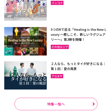
バンコク
5つのRで巡る「Healing is the New L
uxury ～癒しこそ、新しいラグジュア
リー〜」第2弾を開催！
その他エリア
２人なら、もっとタイが好きになる｜
第１回：愛の風景
アユタヤ
特集一覧へ