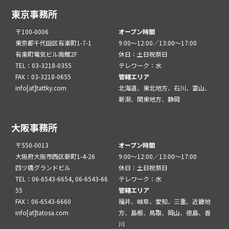
東京事務所
〒100-0006
オープン時間
東京都千代田区有楽町1-7-1
9:00～12:00／13:00～17:00
有楽町電気ビル南館2F
休日：土日祝祭日
TEL：03-3218-0355
テレワーク：水
FAX：03-3218-0655
管轄エリア
info[at]tattky.com
北海道、東北地方、石川、富山、
新潟、関東地方、静岡
大阪事務所
〒550-0013
オープン時間
大阪府大阪市西区新町1-4-26
9:00～12:00／13:00～17:00
四ツ橋グランドビル
休日：土日祝祭日
TEL：06-6543-6654, 06-6543-66
テレワーク：水
55
管轄エリア
FAX：06-6543-6660
福井、岐阜、愛知、三重、近畿地
info[at]tatosa.com
方、島根、鳥取、岡山、徳島、香
川