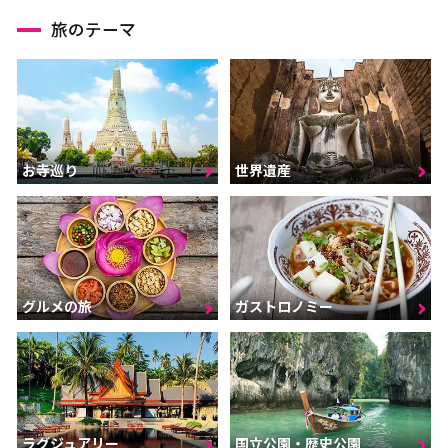
旅のテーマ
お寺巡り
世界遺産
グルメの旅
ガストロノミー
ラグジュアリー
国立公園・歴史公園