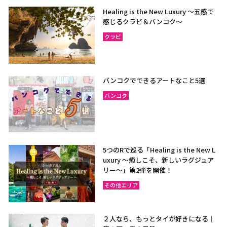
Healing is the New Luxury ～五感で
感じるクラビ＆バンコク～
クラビ
バンコクでできるアートなこと5選
バンコク
5つのRで巡る「Healing is the New L
uxury ～癒しこそ、新しいラグジュア
リー〜」第2弾を開催！
その他エリア
２人なら、もっとタイが好きになる｜