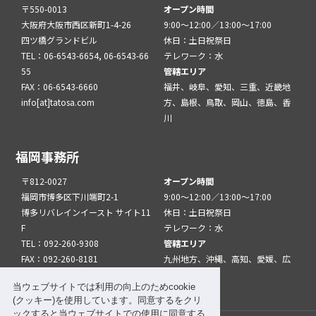
〒550-0013
オープン時間
大阪府大阪市西区新町1-4-26
9:00～12:00／13:00～17:00
四ツ橋グランドビル
休日：土日祝祭日
TEL：06-6543-6654, 06-6543-66
テレワーク：水
55
管轄エリア
FAX：06-6543-6660
福井、岐阜、愛知、三重、近畿地
info[at]tatosa.com
方、島根、鳥取、岡山、徳島、香
川
福岡事務所
〒812-0027
オープン時間
福岡市博多区下川端町2-1
9:00～12:00／13:00～17:00
博多リバレインイースト サイト11
休日：土日祝祭日
F
テレワーク：水
TEL：092-260-9308
管轄エリア
FAX：092-260-8181
九州地方、沖縄、高知、愛媛、広
info[at]tatfuk.com
島、山口
当ウェブサイトでは利用の向上のためcookie
(クッキー)を使用しています。同意するをクリ
ックすると当ウェブサイトでの使用に同意する