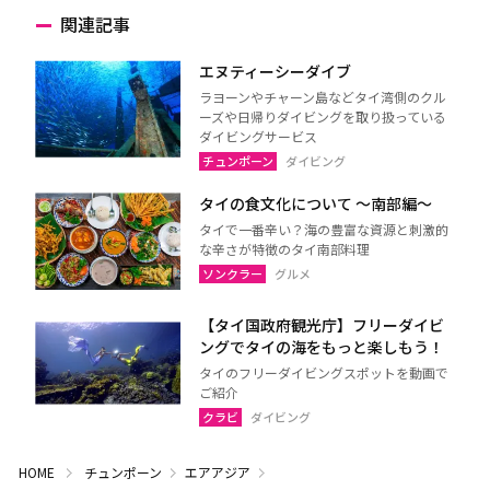
関連記事
エヌティーシーダイブ
ラヨーンやチャーン島などタイ湾側のクル
ーズや日帰りダイビングを取り扱っている
ダイビングサービス
チュンポーン
ダイビング
タイの食文化について 〜南部編〜
タイで一番辛い？海の豊富な資源と刺激的
な辛さが特徴のタイ南部料理
ソンクラー
グルメ
【タイ国政府観光庁】フリーダイビ
ングでタイの海をもっと楽しもう！
タイのフリーダイビングスポットを動画で
ご紹介
クラビ
ダイビング
HOME
チュンポーン
エアアジア