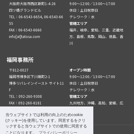
大阪府大阪市西区新町1-4-26
9:00～12:00／13:00～17:00
四ツ橋グランドビル
休日：土日祝祭日
TEL：06-6543-6654, 06-6543-66
テレワーク：水
55
管轄エリア
FAX：06-6543-6660
福井、岐阜、愛知、三重、近畿地
info[at]tatosa.com
方、島根、鳥取、岡山、徳島、香
川
福岡事務所
〒812-0027
オープン時間
福岡市博多区下川端町2-1
9:00～12:00／13:00～17:00
博多リバレインイースト サイト11
休日：土日祝祭日
F
テレワーク：水
TEL：092-260-9308
管轄エリア
FAX：092-260-8181
九州地方、沖縄、高知、愛媛、広
info[at]tatfuk.com
島、山口
当ウェブサイトでは利用の向上のためcookie
(クッキー)を使用しています。同意するをクリ
ックすると当ウェブサイトでの使用に同意する
ことになります。
プライバシーポリシー