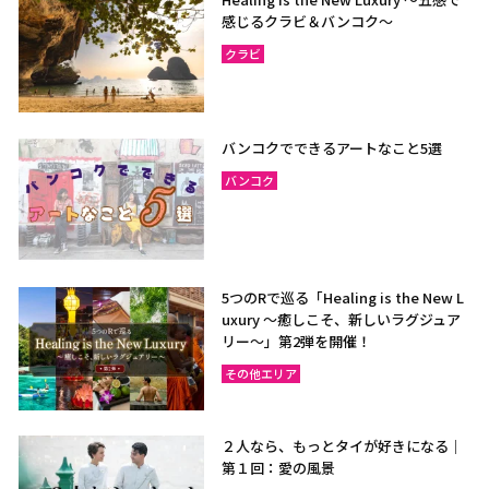
感じるクラビ＆バンコク～
クラビ
バンコクでできるアートなこと5選
バンコク
5つのRで巡る「Healing is the New L
uxury ～癒しこそ、新しいラグジュア
リー〜」第2弾を開催！
その他エリア
２人なら、もっとタイが好きになる｜
第１回：愛の風景