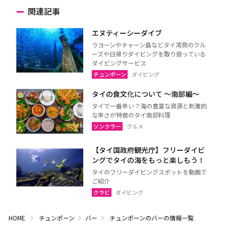
関連記事
エヌティーシーダイブ
ラヨーンやチャーン島などタイ湾側のクル
ーズや日帰りダイビングを取り扱っている
ダイビングサービス
チュンポーン
ダイビング
タイの食文化について 〜南部編〜
タイで一番辛い？海の豊富な資源と刺激的
な辛さが特徴のタイ南部料理
ソンクラー
グルメ
【タイ国政府観光庁】フリーダイビ
ングでタイの海をもっと楽しもう！
タイのフリーダイビングスポットを動画で
ご紹介
クラビ
ダイビング
HOME
チュンポーン
バー
チュンポーンのバーの情報一覧