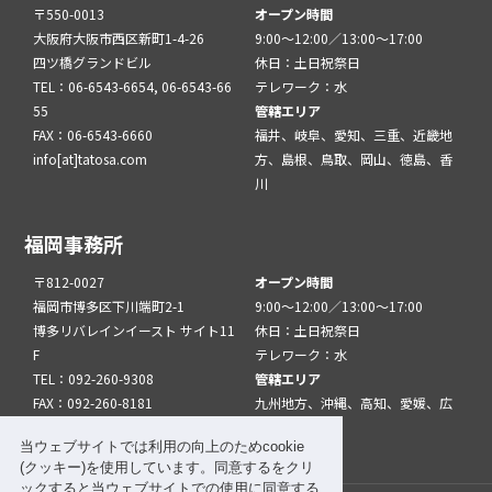
〒550-0013
オープン時間
大阪府大阪市西区新町1-4-26
9:00～12:00／13:00～17:00
四ツ橋グランドビル
休日：土日祝祭日
TEL：06-6543-6654, 06-6543-66
テレワーク：水
55
管轄エリア
FAX：06-6543-6660
福井、岐阜、愛知、三重、近畿地
info[at]tatosa.com
方、島根、鳥取、岡山、徳島、香
川
福岡事務所
〒812-0027
オープン時間
福岡市博多区下川端町2-1
9:00～12:00／13:00～17:00
博多リバレインイースト サイト11
休日：土日祝祭日
F
テレワーク：水
TEL：092-260-9308
管轄エリア
FAX：092-260-8181
九州地方、沖縄、高知、愛媛、広
info[at]tatfuk.com
島、山口
当ウェブサイトでは利用の向上のためcookie
(クッキー)を使用しています。同意するをクリ
ックすると当ウェブサイトでの使用に同意する