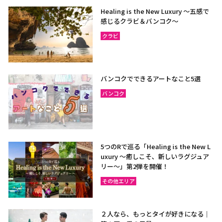
Healing is the New Luxury ～五感で
感じるクラビ＆バンコク～
クラビ
バンコクでできるアートなこと5選
バンコク
5つのRで巡る「Healing is the New L
uxury ～癒しこそ、新しいラグジュア
リー〜」第2弾を開催！
その他エリア
２人なら、もっとタイが好きになる｜