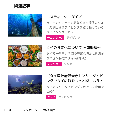
関連記事
エヌティーシーダイブ
ラヨーンやチャーン島などタイ湾側のクル
ーズや日帰りダイビングを取り扱っている
ダイビングサービス
チュンポーン
ダイビング
タイの食文化について 〜南部編〜
タイで一番辛い？海の豊富な資源と刺激的
な辛さが特徴のタイ南部料理
ソンクラー
グルメ
【タイ国政府観光庁】フリーダイビ
ングでタイの海をもっと楽しもう！
タイのフリーダイビングスポットを動画で
ご紹介
クラビ
ダイビング
HOME
チュンポーン
世界遺産