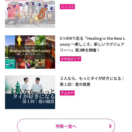
バンコク
5つのRで巡る「Healing is the New L
uxury ～癒しこそ、新しいラグジュア
リー〜」第2弾を開催！
その他エリア
２人なら、もっとタイが好きになる｜
第１回：愛の風景
アユタヤ
特集一覧へ