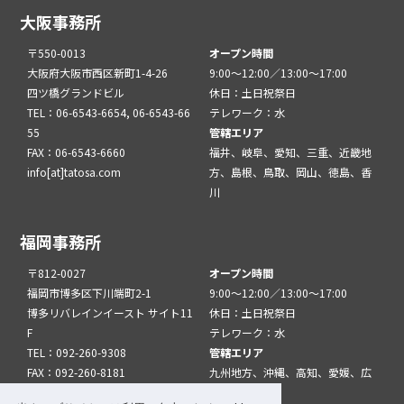
大阪事務所
〒550-0013
オープン時間
大阪府大阪市西区新町1-4-26
9:00～12:00／13:00～17:00
四ツ橋グランドビル
休日：土日祝祭日
TEL：06-6543-6654, 06-6543-66
テレワーク：水
55
管轄エリア
FAX：06-6543-6660
福井、岐阜、愛知、三重、近畿地
info[at]tatosa.com
方、島根、鳥取、岡山、徳島、香
川
福岡事務所
〒812-0027
オープン時間
福岡市博多区下川端町2-1
9:00～12:00／13:00～17:00
博多リバレインイースト サイト11
休日：土日祝祭日
F
テレワーク：水
TEL：092-260-9308
管轄エリア
FAX：092-260-8181
九州地方、沖縄、高知、愛媛、広
info[at]tatfuk.com
島、山口