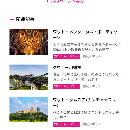
前のページへ戻る
関連記事
ワット・メッタータム・ポーティヤ
ーン
大きな観音菩薩像や様々な表情やポーズの1
00体以上の観音像が見どころの寺院
カンチャナブリー
観光スポット
クウェー川鉄橋
映画「戦場に架ける橋」の舞台にもなった
カンチャナブリー随一の名所
カンチャナブリー
観光スポット
ワット・タムスア (カンチャナブリ
ー）
黄金の仏像と自然の緑のコントラストが美
しい寺院
カンチャナブリー
観光スポット