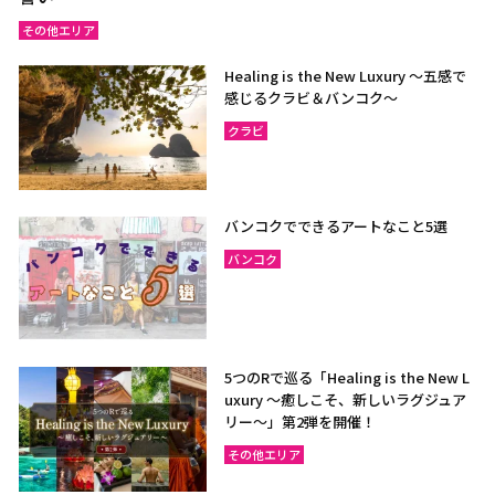
その他エリア
Healing is the New Luxury ～五感で
感じるクラビ＆バンコク～
クラビ
バンコクでできるアートなこと5選
バンコク
5つのRで巡る「Healing is the New L
uxury ～癒しこそ、新しいラグジュア
リー〜」第2弾を開催！
その他エリア