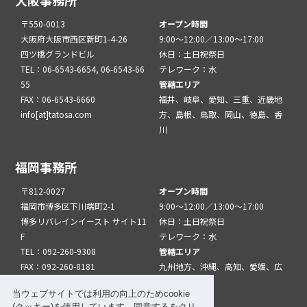
大阪事務所
〒550-0013
オープン時間
大阪府大阪市西区新町1-4-26
9:00～12:00／13:00～17:00
四ツ橋グランドビル
休日：土日祝祭日
TEL：06-6543-6654, 06-6543-66
テレワーク：水
55
管轄エリア
FAX：06-6543-6660
福井、岐阜、愛知、三重、近畿地
info[at]tatosa.com
方、島根、鳥取、岡山、徳島、香
川
福岡事務所
〒812-0027
オープン時間
福岡市博多区下川端町2-1
9:00～12:00／13:00～17:00
博多リバレインイースト サイト11
休日：土日祝祭日
F
テレワーク：水
TEL：092-260-9308
管轄エリア
FAX：092-260-8181
九州地方、沖縄、高知、愛媛、広
info[at]tatfuk.com
島、山口
当ウェブサイトでは利用の向上のためcookie
(クッキー)を使用しています。同意するをクリ