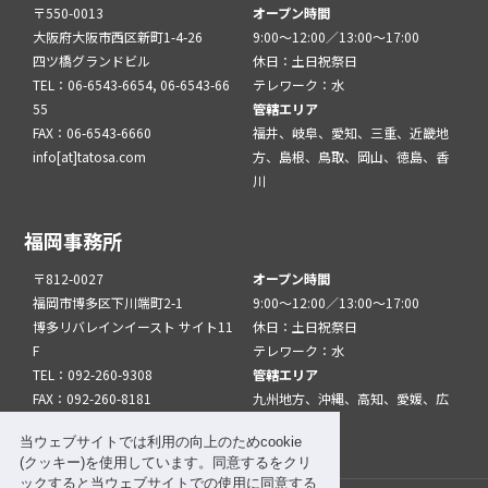
〒550-0013
オープン時間
大阪府大阪市西区新町1-4-26
9:00～12:00／13:00～17:00
四ツ橋グランドビル
休日：土日祝祭日
TEL：06-6543-6654, 06-6543-66
テレワーク：水
55
管轄エリア
FAX：06-6543-6660
福井、岐阜、愛知、三重、近畿地
info[at]tatosa.com
方、島根、鳥取、岡山、徳島、香
川
福岡事務所
〒812-0027
オープン時間
福岡市博多区下川端町2-1
9:00～12:00／13:00～17:00
博多リバレインイースト サイト11
休日：土日祝祭日
F
テレワーク：水
TEL：092-260-9308
管轄エリア
FAX：092-260-8181
九州地方、沖縄、高知、愛媛、広
info[at]tatfuk.com
島、山口
当ウェブサイトでは利用の向上のためcookie
(クッキー)を使用しています。同意するをクリ
ックすると当ウェブサイトでの使用に同意する