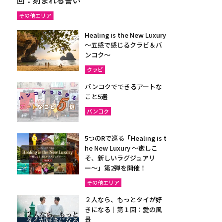
その他エリア
Healing is the New Luxury
～五感で感じるクラビ＆バ
ンコク～
クラビ
バンコクでできるアートな
こと5選
バンコク
5つのRで巡る「Healing is t
he New Luxury ～癒しこ
そ、新しいラグジュアリ
ー〜」第2弾を開催！
その他エリア
２人なら、もっとタイが好
きになる｜第１回：愛の風
景