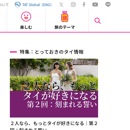
ついて
TAT Global（ENG）
楽しむ
旅のテーマ
Inst
2026/08/04
特集：とっておきのタイ情報
２人なら、もっとタイが好きになる｜第２
回：刻まれる誓い