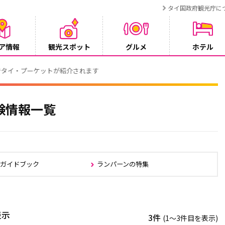
タイ国政府観光庁に
ア情報
観光スポット
グルメ
ホテル
でタイ・プーケットが紹介されます
験情報一覧
部ガイドブック
ランパーンの特集
表示
3件
(1〜3件目を表示)