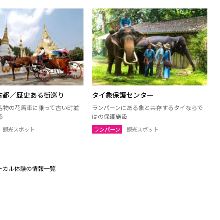
古都／歴史ある街巡り
タイ象保護センター
名物の花馬車に乗って古い町並
ランパーンにある象と共存するタイならで
る
はの保護施設
観光スポット
ランパーン
観光スポット
ーカル体験の情報一覧