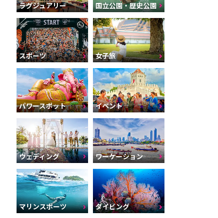
ラグジュアリー
国立公園・歴史公園
スポーツ
女子旅
パワースポット
イベント
ウェディング
ワーケーション
マリンスポーツ
ダイビング