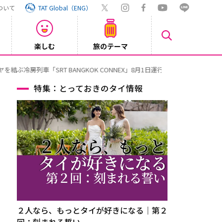
ついて
TAT Global（ENG）
楽しむ
旅のテーマ
【旅ロ
2026/07/30
特集：とっておきのタイ情報
２人なら、もっとタイが好きになる｜第２
回：刻まれる誓い