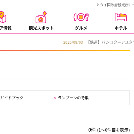
タイ国政府観光庁に
ア情報
観光スポット
グルメ
ホテル
T BANGKOK CONNEX」8月1日運行開始
部ガイドブック
ランプーンの特集
0件
(1〜0件目を表示)