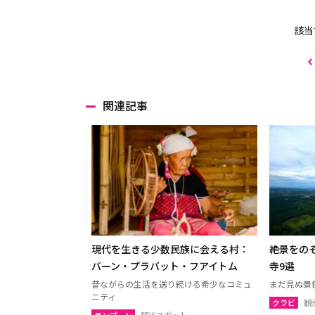
該当
関連記事
現代を生きる少数民族に会える村：
絶景をの
バーン・プラバット・フアイトム
寺9選
昔ながらの生活を送り続ける希少なコミュ
まだ見ぬ景
ニティ
クラビ
観