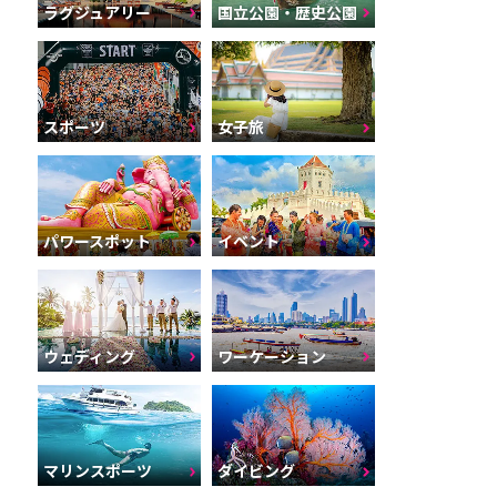
ラグジュアリー
国立公園・歴史公園
スポーツ
女子旅
パワースポット
イベント
ウェディング
ワーケーション
マリンスポーツ
ダイビング