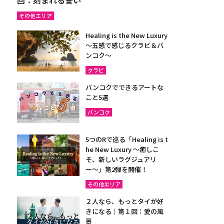
その他エリア
Healing is the New Luxury
～五感で感じるクラビ＆バ
ンコク～
クラビ
バンコクでできるアートな
こと5選
バンコク
5つのRで巡る「Healing is t
he New Luxury ～癒しこ
そ、新しいラグジュアリ
ー〜」第2弾を開催！
その他エリア
２人なら、もっとタイが好
きになる｜第１回：愛の風
景