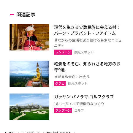
関連記事
現代を生きる少数民族に会える村：
バーン・プラバット・フアイトム
昔ながらの生活を送り続ける希少なコミュ
ニティ
ランプーン
観光スポット
絶景をのぞむ、知られざる地方のお
寺9選
まだ見ぬ景色に出会う
クラビ
観光スポット
ガッサン パノラマ ゴルフクラブ
18ホールすべて特徴的なつくり
ランプーン
ゴルフ
HOME
ランプーン
goThai. beFree.