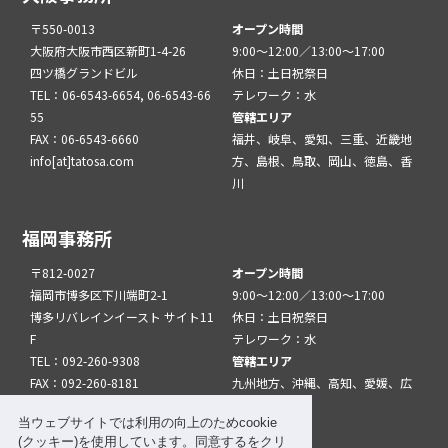
〒550-0013
オープン時間
大阪府大阪市西区新町1-4-26
9:00～12:00／13:00～17:00
四ツ橋グランドビル
休日：土日祝祭日
TEL：06-6543-6654, 06-6543-66
テレワーク：水
55
管轄エリア
FAX：06-6543-6660
福井、岐阜、愛知、三重、近畿地
info[at]tatosa.com
方、島根、鳥取、岡山、徳島、香
川
福岡事務所
〒812-0027
オープン時間
福岡市博多区下川端町2-1
9:00～12:00／13:00～17:00
博多リバレインイースト サイト11
休日：土日祝祭日
F
テレワーク：水
TEL：092-260-9308
管轄エリア
FAX：092-260-8181
九州地方、沖縄、高知、愛媛、広
info[at]tatfuk.com
島、山口
当ウェブサイトでは利用の向上のためcookie
(クッキー)を使用しています。同意するをクリ