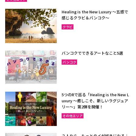
Healing is the New Luxury ～五感で
感じるクラビ＆バンコク～
クラビ
バンコクでできるアートなこと5選
バンコク
5つのRで巡る「Healing is the New L
uxury ～癒しこそ、新しいラグジュア
リー〜」第2弾を開催！
その他エリア
２人なら、もっとタイが好きになる｜