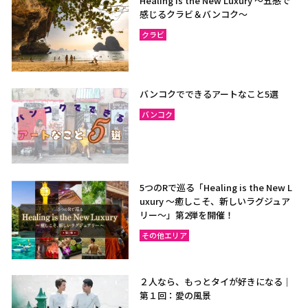
Healing is the New Luxury ～五感で
感じるクラビ＆バンコク～
クラビ
バンコクでできるアートなこと5選
バンコク
5つのRで巡る「Healing is the New L
uxury ～癒しこそ、新しいラグジュア
リー〜」第2弾を開催！
その他エリア
２人なら、もっとタイが好きになる｜
第１回：愛の風景