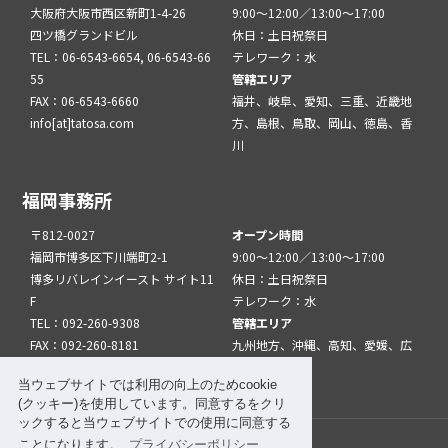
大阪府大阪市西区新町1-4-26
9:00～12:00／13:00～17:00
四ツ橋グランドビル
休日：土日祝祭日
TEL：06-6543-6654, 06-6543-66
テレワーク：水
55
管轄エリア
FAX：06-6543-6660
福井、岐阜、愛知、三重、近畿地
info[at]tatosa.com
方、島根、鳥取、岡山、徳島、香
川
福岡事務所
〒812-0027
オープン時間
福岡市博多区下川端町2-1
9:00～12:00／13:00～17:00
博多リバレインイースト サイト11
休日：土日祝祭日
F
テレワーク：水
TEL：092-260-9308
管轄エリア
FAX：092-260-8181
九州地方、沖縄、高知、愛媛、広
info[at]tatfuk.com
島、山口
当ウェブサイトでは利用の向上のためcookie
(クッキー)を使用しています。同意するをクリ
ックすると当ウェブサイトでの使用に同意する
ことになります。
プライバシーポリシー