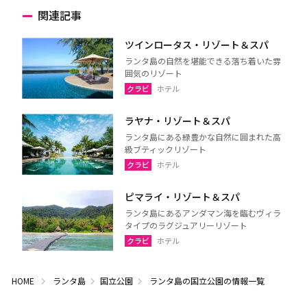
関連記事
ツインロータス・リゾート＆スパ
ランタ島の自然を堪能できる落ち着いた雰
囲気のリゾート
クラビ
ホテル
ラヤナ・リゾート＆スパ
ランタ島にある緑豊かな自然に囲まれた高
級ブティックリゾート
クラビ
ホテル
ピマライ・リゾート＆スパ
ランタ島にあるアンダマン海を臨むヴィラ
タイプのラグジュアリーリゾート
クラビ
ホテル
HOME
ランタ島
国立公園
ランタ島の国立公園の情報一覧