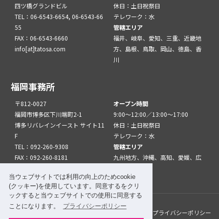
四ツ橋グランドビル
休日：土日祝祭日
TEL：06-6543-6654, 06-6543-66
テレワーク：水
55
管轄エリア
FAX：06-6543-6660
福井、岐阜、愛知、三重、近畿地
info[at]tatosa.com
方、島根、鳥取、岡山、徳島、香
川
福岡事務所
〒812-0027
オープン時間
福岡市博多区下川端町2-1
9:00～12:00／13:00～17:00
博多リバレインイースト サイト11
休日：土日祝祭日
F
テレワーク：水
TEL：092-260-9308
管轄エリア
FAX：092-260-8181
九州地方、沖縄、高知、愛媛、広
info[at]tatfuk.com
島、山口
当ウェブサイトでは利用の向上のためcookie
(クッキー)を使用しています。同意するをクリ
ックすると当ウェブサイトでの使用に同意する
ことになります。
プライバシーポリシー
このサイトについて
メルマガ登録
リンク
プライバシーポリシー