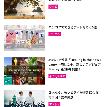
クラビ
バンコクでできるアートなこと5選
バンコク
5つのRで巡る「Healing is the New L
uxury ～癒しこそ、新しいラグジュア
リー〜」第2弾を開催！
その他エリア
２人なら、もっとタイが好きになる｜
第１回：愛の風景
アユタヤ