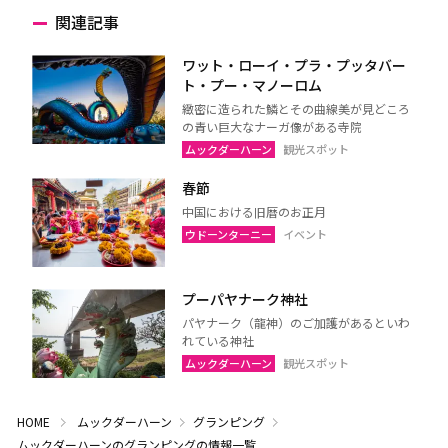
関連記事
ワット・ローイ・プラ・プッタバー
ト・プー・マノーロム
緻密に造られた鱗とその曲線美が見どころ
の青い巨大なナーガ像がある寺院
ムックダーハーン
観光スポット
春節
中国における旧暦のお正月
ウドーンターニー
イベント
プーパヤナーク神社
パヤナーク（龍神）のご加護があるといわ
れている神社
ムックダーハーン
観光スポット
HOME
ムックダーハーン
グランピング
ムックダーハーンのグランピングの情報一覧