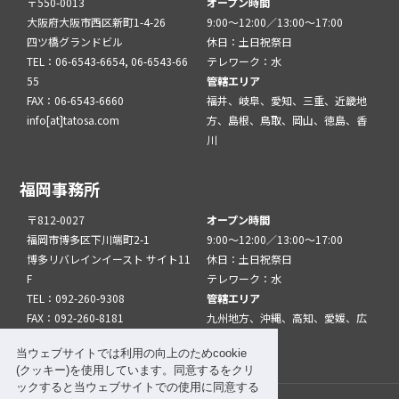
〒550-0013
オープン時間
大阪府大阪市西区新町1-4-26
9:00～12:00／13:00～17:00
四ツ橋グランドビル
休日：土日祝祭日
TEL：06-6543-6654, 06-6543-66
テレワーク：水
55
管轄エリア
FAX：06-6543-6660
福井、岐阜、愛知、三重、近畿地
info[at]tatosa.com
方、島根、鳥取、岡山、徳島、香
川
福岡事務所
〒812-0027
オープン時間
福岡市博多区下川端町2-1
9:00～12:00／13:00～17:00
博多リバレインイースト サイト11
休日：土日祝祭日
F
テレワーク：水
TEL：092-260-9308
管轄エリア
FAX：092-260-8181
九州地方、沖縄、高知、愛媛、広
info[at]tatfuk.com
島、山口
当ウェブサイトでは利用の向上のためcookie
(クッキー)を使用しています。同意するをクリ
ックすると当ウェブサイトでの使用に同意する