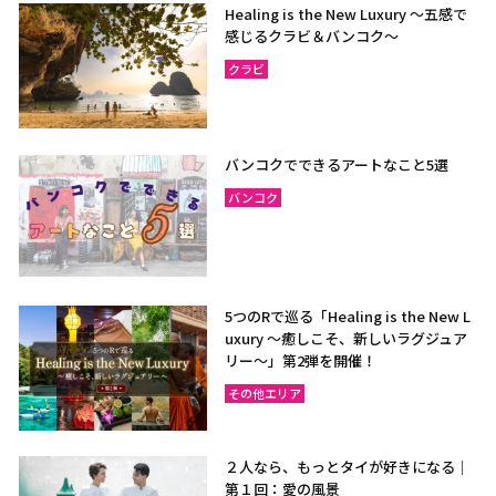
Healing is the New Luxury ～五感で
感じるクラビ＆バンコク～
クラビ
バンコクでできるアートなこと5選
バンコク
5つのRで巡る「Healing is the New L
uxury ～癒しこそ、新しいラグジュア
リー〜」第2弾を開催！
その他エリア
２人なら、もっとタイが好きになる｜
第１回：愛の風景