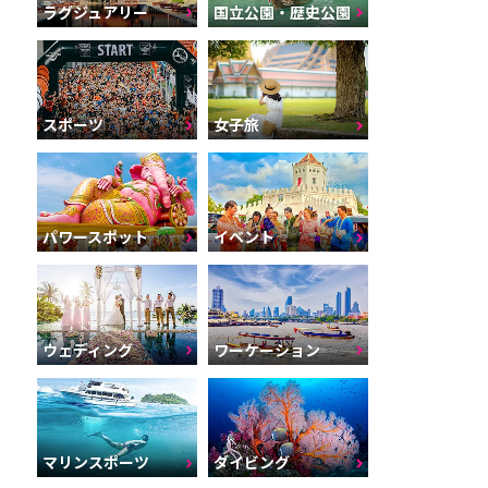
ラグジュアリー
国立公園・歴史公園
スポーツ
女子旅
パワースポット
イベント
ウェディング
ワーケーション
マリンスポーツ
ダイビング