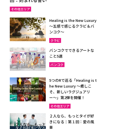
その他エリア
Healing is the New Luxury
～五感で感じるクラビ＆バ
ンコク～
クラビ
バンコクでできるアートな
こと5選
バンコク
5つのRで巡る「Healing is t
he New Luxury ～癒しこ
そ、新しいラグジュアリ
ー〜」第2弾を開催！
その他エリア
２人なら、もっとタイが好
きになる｜第１回：愛の風
景