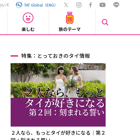
ついて
TAT Global（ENG）
楽しむ
旅のテーマ
Inst
2026/08/04
特集：とっておきのタイ情報
２人なら、もっとタイが好きになる｜第２
回：刻まれる誓い