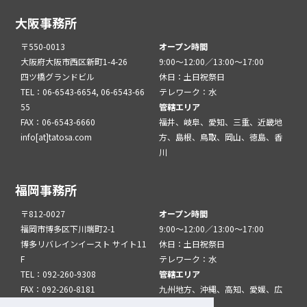
大阪事務所
〒550-0013
オープン時間
大阪府大阪市西区新町1-4-26
9:00～12:00／13:00～17:00
四ツ橋グランドビル
休日：土日祝祭日
TEL：06-6543-6654, 06-6543-66
テレワーク：水
55
管轄エリア
FAX：06-6543-6660
福井、岐阜、愛知、三重、近畿地
info[at]tatosa.com
方、島根、鳥取、岡山、徳島、香
川
福岡事務所
〒812-0027
オープン時間
福岡市博多区下川端町2-1
9:00～12:00／13:00～17:00
博多リバレインイースト サイト11
休日：土日祝祭日
F
テレワーク：水
TEL：092-260-9308
管轄エリア
FAX：092-260-8181
九州地方、沖縄、高知、愛媛、広
info[at]tatfuk.com
島、山口