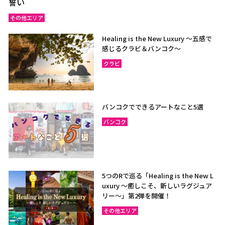
誓い
その他エリア
Healing is the New Luxury ～五感で
感じるクラビ＆バンコク～
クラビ
バンコクでできるアートなこと5選
バンコク
5つのRで巡る「Healing is the New L
uxury ～癒しこそ、新しいラグジュア
リー〜」第2弾を開催！
その他エリア