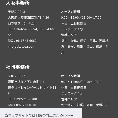
大阪事務所
〒550-0013
オープン時間
大阪府大阪市西区新町1-4-26
9:00～12:00／13:00～17:00
四ツ橋グランドビル
休日：土日祝祭日
TEL：06-6543-6654, 06-6543-66
テレワーク：水
55
管轄エリア
FAX：06-6543-6660
福井、岐阜、愛知、三重、近畿地
info[at]tatosa.com
方、島根、鳥取、岡山、徳島、香
川
福岡事務所
〒812-0027
オープン時間
福岡市博多区下川端町2-1
9:00～12:00／13:00～17:00
博多リバレインイースト サイト11
休日：土日祝祭日
F
テレワーク：水
TEL：092-260-9308
管轄エリア
FAX：092-260-8181
九州地方、沖縄、高知、愛媛、広
info[at]tatfuk.com
島、山口
当ウェブサイトでは利用の向上のためcookie