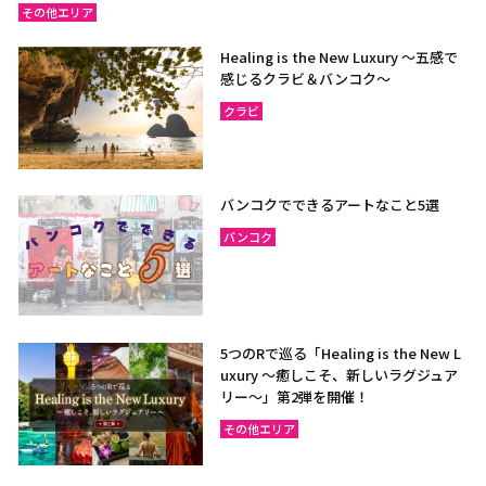
その他エリア
Healing is the New Luxury ～五感で
感じるクラビ＆バンコク～
クラビ
バンコクでできるアートなこと5選
バンコク
5つのRで巡る「Healing is the New L
uxury ～癒しこそ、新しいラグジュア
リー〜」第2弾を開催！
その他エリア