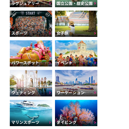
ラグジュアリー
国立公園・歴史公園
スポーツ
女子旅
パワースポット
イベント
ウェディング
ワーケーション
マリンスポーツ
ダイビング