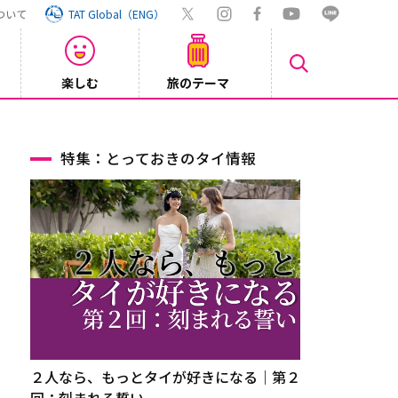
ついて
TAT Global（ENG）
楽しむ
旅のテーマ
Inst
2026/08/04
特集：とっておきのタイ情報
２人なら、もっとタイが好きになる｜第２
回：刻まれる誓い