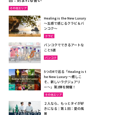
その他エリア
Healing is the New Luxury
～五感で感じるクラビ＆バ
ンコク～
クラビ
バンコクでできるアートな
こと5選
バンコク
5つのRで巡る「Healing is t
he New Luxury ～癒しこ
そ、新しいラグジュアリ
ー〜」第2弾を開催！
その他エリア
２人なら、もっとタイが好
きになる｜第１回：愛の風
景