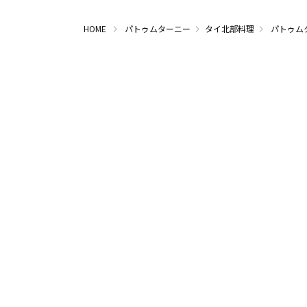
HOME
パトゥムターニー
タイ北部料理
パトゥム