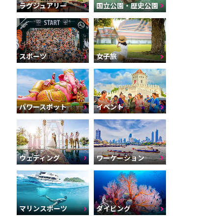
ラグジュアリー
国立公園・歴史公園
スポーツ
女子旅
パワースポット
イベント
ウェディング
ワーケーション
マリンスポーツ
ダイビング