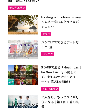
その他エリア
Healing is the New Luxury
～五感で感じるクラビ＆バ
ンコク～
クラビ
バンコクでできるアートな
こと5選
バンコク
5つのRで巡る「Healing is t
he New Luxury ～癒しこ
そ、新しいラグジュアリ
ー〜」第2弾を開催！
その他エリア
２人なら、もっとタイが好
きになる｜第１回：愛の風
景