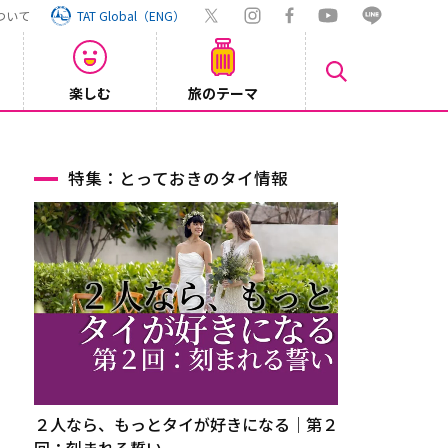
ついて
TAT Global（ENG）
楽しむ
旅のテーマ
【鉄道】
2026/08/03
特集：とっておきのタイ情報
２人なら、もっとタイが好きになる｜第２
回：刻まれる誓い