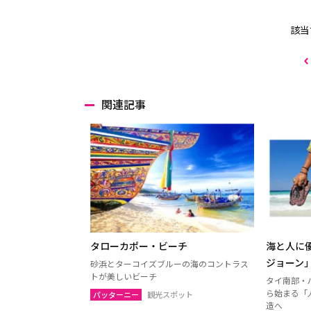
該当
関連記事
タローカポー・ビーチ
海と人に
ジョーン
砂浜とターコイズブルーの海のコントラス
トが美しいビーチ
タイ南部・
ら始まる「
パッターニー
観光スポット
造へ