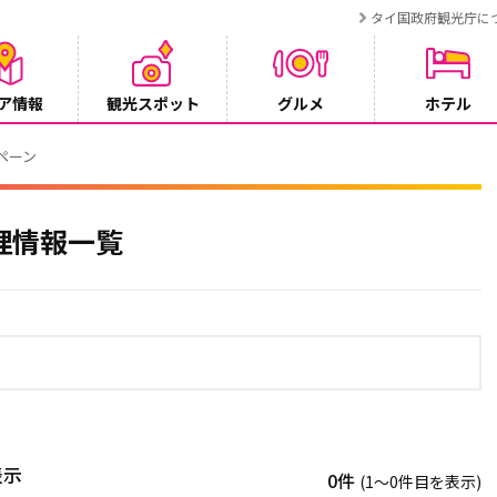
タイ国政府観光庁に
ア情報
観光スポット
グルメ
ホテル
ンペーン
理情報一覧
表示
0件
(1〜0件目を表示)