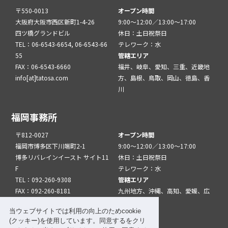
〒550-0013
オープン時間
大阪府大阪市西区新町1-4-26
9:00～12:00／13:00～17:00
四ツ橋グランドビル
休日：土日祝祭日
TEL：06-6543-6654, 06-6543-66
テレワーク：水
55
管轄エリア
FAX：06-6543-6660
福井、岐阜、愛知、三重、近畿地
info[at]tatosa.com
方、島根、鳥取、岡山、徳島、香
川
福岡事務所
〒812-0027
オープン時間
福岡市博多区下川端町2-1
9:00～12:00／13:00～17:00
博多リバレインイースト サイト11
休日：土日祝祭日
F
テレワーク：水
TEL：092-260-9308
管轄エリア
FAX：092-260-8181
九州地方、沖縄、高知、愛媛、広
info[at]tatfuk.com
島、山口
当ウェブサイトでは利用の向上のためcookie
(クッキー)を使用しています。同意するをクリ