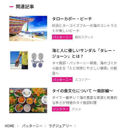
関連記事
タローカポー・ビーチ
砂浜とターコイズブルーの海のコントラス
トが美しいビーチ
パッターニー
観光スポット
海と人に優しいサンダル「タレー・
ジョーン」とは？
タイ南部・パッターニー県発、海のゴミか
ら始まる「人と地球にやさしい価値」の創
造へ
パッターニー
エコツアー
タイの食文化について 〜南部編〜
タイで一番辛い？海の豊富な資源と刺激的
な辛さが特徴のタイ南部料理
ソンクラー
グルメ
HOME
パッターニー
ラグジュアリー