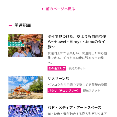
前のページへ戻る
関連記事
タイで見つけた、空よりも自由な僕
ら～Huwei・Hiroya・Jobuのタイ
旅～
友達同士だから楽しい、友達同士だから冒
険できる。ずっと思い出に残るタイの旅
へ。
その他エリア
観光スポット
サメサーン島
バンコクから日帰りで楽しめる秘境の楽園
パタヤ（チョンブリー）
観光スポット
パド・メディア・アートスペース
光・映像・音が融合する没入型デジタルア