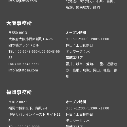
info[at]tattky.com
北海道、東北地方、石川、富山、
新潟、関東地方、静岡
大阪事務所
〒550-0013
オープン時間
大阪府大阪市西区新町1-4-26
9:00～12:00／13:00～17:00
四ツ橋グランドビル
休日：土日祝祭日
TEL：06-6543-6654, 06-6543-66
テレワーク：水
55
管轄エリア
FAX：06-6543-6660
福井、岐阜、愛知、三重、近畿地
info[at]tatosa.com
方、島根、鳥取、岡山、徳島、香
川
福岡事務所
〒812-0027
オープン時間
福岡市博多区下川端町2-1
9:00～12:00／13:00～17:00
博多リバレインイースト サイト11
休日：土日祝祭日
F
テレワーク：水
TEL：092-260-9308
管轄エリア