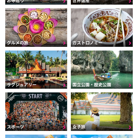
お寺巡り
世界遺産
グルメの旅
ガストロノミー
ラグジュアリー
国立公園・歴史公園
スポーツ
女子旅