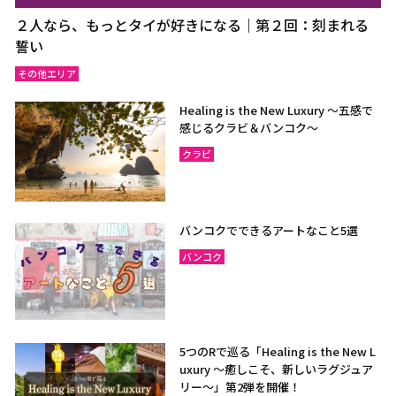
２人なら、もっとタイが好きになる｜第２回：刻まれる
誓い
その他エリア
Healing is the New Luxury ～五感で
感じるクラビ＆バンコク～
クラビ
バンコクでできるアートなこと5選
バンコク
5つのRで巡る「Healing is the New L
uxury ～癒しこそ、新しいラグジュア
リー〜」第2弾を開催！