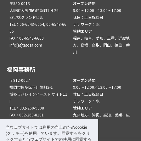
〒550-0013
オープン時間
大阪府大阪市西区新町1-4-26
9:00～12:00／13:00～17:00
四ツ橋グランドビル
休日：土日祝祭日
TEL：06-6543-6654, 06-6543-66
テレワーク：水
55
管轄エリア
FAX：06-6543-6660
福井、岐阜、愛知、三重、近畿地
info[at]tatosa.com
方、島根、鳥取、岡山、徳島、香
川
福岡事務所
〒812-0027
オープン時間
福岡市博多区下川端町2-1
9:00～12:00／13:00～17:00
博多リバレインイースト サイト11
休日：土日祝祭日
F
テレワーク：水
TEL：092-260-9308
管轄エリア
FAX：092-260-8181
九州地方、沖縄、高知、愛媛、広
info[at]tatfuk.com
島、山口
当ウェブサイトでは利用の向上のためcookie
(クッキー)を使用しています。同意するをクリ
ックすると当ウェブサイトでの使用に同意する