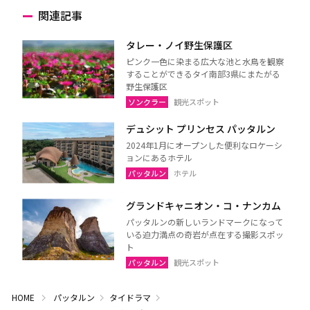
関連記事
タレー・ノイ野生保護区
ピンク一色に染まる広大な池と水鳥を観察
することができるタイ南部3県にまたがる
野生保護区
ソンクラー
観光スポット
デュシット プリンセス パッタルン
2024年1月にオープンした便利なロケーシ
ョンにあるホテル
パッタルン
ホテル
グランドキャニオン・コ・ナンカム
パッタルンの新しいランドマークになって
いる迫力満点の奇岩が点在する撮影スポッ
ト
パッタルン
観光スポット
HOME
パッタルン
タイドラマ