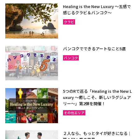
Healing is the New Luxury ～五感で
感じるクラビ＆バンコク～
クラビ
バンコクでできるアートなこと5選
バンコク
5つのRで巡る「Healing is the New L
uxury ～癒しこそ、新しいラグジュア
リー〜」第2弾を開催！
その他エリア
２人なら、もっとタイが好きになる｜