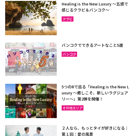
Healing is the New Luxury ～五感で
感じるクラビ＆バンコク～
クラビ
バンコクでできるアートなこと5選
バンコク
5つのRで巡る「Healing is the New L
uxury ～癒しこそ、新しいラグジュア
リー〜」第2弾を開催！
その他エリア
２人なら、もっとタイが好きになる｜
第１回：愛の風景