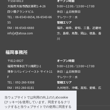
〒550-0013
オープン時間
大阪府大阪市西区新町1-4-26
9:00～12:00／13:00～17:00
四ツ橋グランドビル
休日：土日祝祭日
TEL：06-6543-6654, 06-6543-66
テレワーク：水
55
管轄エリア
FAX：06-6543-6660
福井、岐阜、愛知、三重、近畿地
info[at]tatosa.com
方、島根、鳥取、岡山、徳島、香
川
福岡事務所
〒812-0027
オープン時間
福岡市博多区下川端町2-1
9:00～12:00／13:00～17:00
博多リバレインイースト サイト11
休日：土日祝祭日
F
テレワーク：水
TEL：092-260-9308
管轄エリア
FAX：092-260-8181
九州地方、沖縄、高知、愛媛、広
info[at]tatfuk.com
島、山口
当ウェブサイトでは利用の向上のためcookie
(クッキー)を使用しています。同意するをクリ
ックすると当ウェブサイトでの使用に同意する