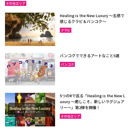
その他エリア
Healing is the New Luxury ～五感で
感じるクラビ＆バンコク～
クラビ
バンコクでできるアートなこと5選
バンコク
5つのRで巡る「Healing is the New L
uxury ～癒しこそ、新しいラグジュア
リー〜」第2弾を開催！
その他エリア