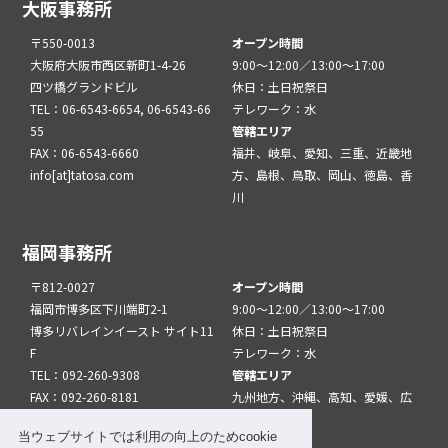
大阪事務所
〒550-0013
オープン時間
大阪府大阪市西区新町1-4-26
9:00～12:00／13:00～17:00
四ツ橋グランドビル
休日：土日祝祭日
TEL：06-6543-6654, 06-6543-66
テレワーク：水
55
管轄エリア
FAX：06-6543-6660
福井、岐阜、愛知、三重、近畿地
info[at]tatosa.com
方、島根、鳥取、岡山、徳島、香
川
福岡事務所
〒812-0027
オープン時間
福岡市博多区下川端町2-1
9:00～12:00／13:00～17:00
博多リバレインイースト サイト11
休日：土日祝祭日
F
テレワーク：水
TEL：092-260-9308
管轄エリア
FAX：092-260-8181
九州地方、沖縄、高知、愛媛、広
info[at]tatfuk.com
島、山口
当ウェブサイトでは利用の向上のためcookie